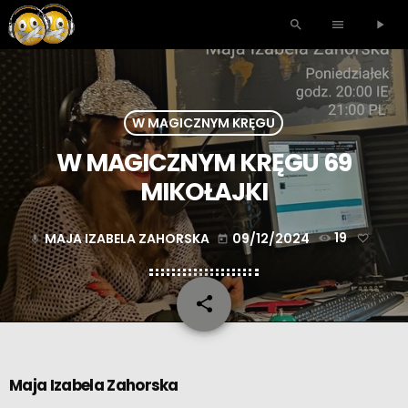
search
menu
play_arrow
W MAGICZNYM KRĘGU
W MAGICZNYM KRĘGU 69
MIKOŁAJKI
MAJA IZABELA ZAHORSKA
09/12/2024
19
mic
today
share
email
Maja Izabela Zahorska