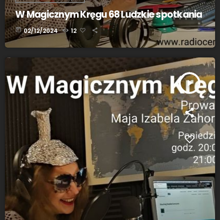
W Magicznym Kręgu 68 Ludzkie spotkania
today
02/12/2024
12
play_arrow