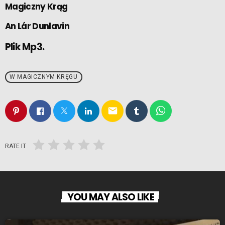
Magiczny Krąg
An Lár Dunlavin
Plik Mp3.
W MAGICZNYM KRĘGU
email
RATE IT
YOU MAY ALSO LIKE