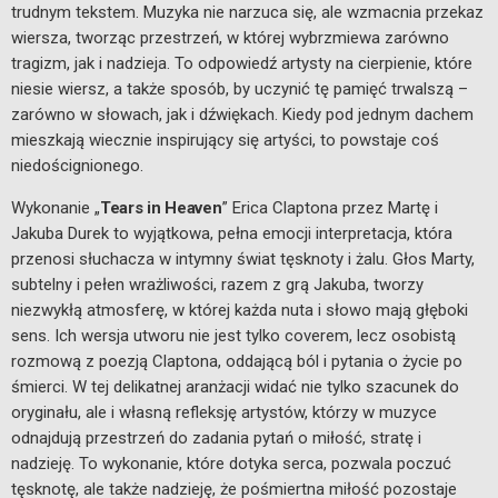
trudnym tekstem. Muzyka nie narzuca się, ale wzmacnia przekaz
wiersza, tworząc przestrzeń, w której wybrzmiewa zarówno
tragizm, jak i nadzieja. To odpowiedź artysty na cierpienie, które
niesie wiersz, a także sposób, by uczynić tę pamięć trwalszą –
zarówno w słowach, jak i dźwiękach. Kiedy pod jednym dachem
mieszkają wiecznie inspirujący się artyści, to powstaje coś
niedoścignionego.
Wykonanie „
Tears in Heaven
” Erica Claptona przez Martę i
Jakuba Durek to wyjątkowa, pełna emocji interpretacja, która
przenosi słuchacza w intymny świat tęsknoty i żalu. Głos Marty,
subtelny i pełen wrażliwości, razem z grą Jakuba, tworzy
niezwykłą atmosferę, w której każda nuta i słowo mają głęboki
sens. Ich wersja utworu nie jest tylko coverem, lecz osobistą
rozmową z poezją Claptona, oddającą ból i pytania o życie po
śmierci. W tej delikatnej aranżacji widać nie tylko szacunek do
oryginału, ale i własną refleksję artystów, którzy w muzyce
odnajdują przestrzeń do zadania pytań o miłość, stratę i
nadzieję. To wykonanie, które dotyka serca, pozwala poczuć
tęsknotę, ale także nadzieję, że pośmiertna miłość pozostaje