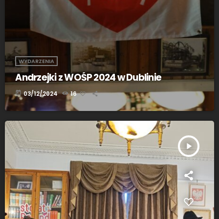
WYDARZENIA
Andrzejki z WOŚP 2024 w Dublinie
today
03/12/2024
16
play_arrow