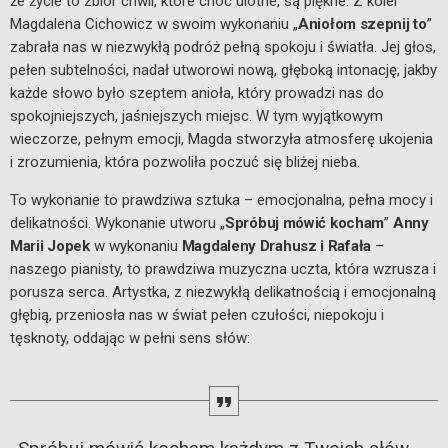
że życie to zbiór chwil, które choć ulotne, są piękne. Z kolei
Magdalena Cichowicz w swoim wykonaniu „
Aniołom szepnij to
”
zabrała nas w niezwykłą podróż pełną spokoju i światła. Jej głos,
pełen subtelności, nadał utworowi nową, głęboką intonację, jakby
każde słowo było szeptem anioła, który prowadzi nas do
spokojniejszych, jaśniejszych miejsc. W tym wyjątkowym
wieczorze, pełnym emocji, Magda stworzyła atmosferę ukojenia
i zrozumienia, która pozwoliła poczuć się bliżej nieba.
To wykonanie to prawdziwa sztuka – emocjonalna, pełna mocy i
delikatności. Wykonanie utworu „
Spróbuj mówić kocham
”
Anny
Marii Jopek
w wykonaniu
Magdaleny Drahusz i Rafała
–
naszego pianisty, to prawdziwa muzyczna uczta, która wzrusza i
porusza serca. Artystka, z niezwykłą delikatnością i emocjonalną
głębią, przeniosła nas w świat pełen czułości, niepokoju i
tęsknoty, oddając w pełni sens słów: