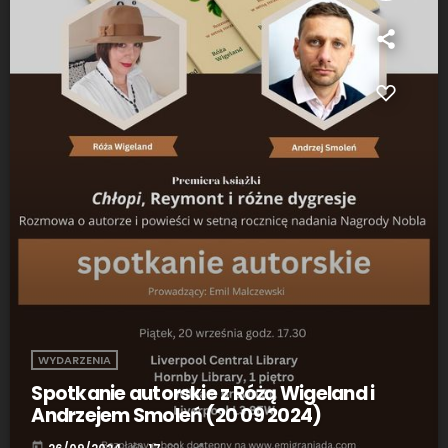
WYDARZENIA
Spotkanie autorskie z Różą Wigeland i
Andrzejem Smoleń (20 09 2024)
today