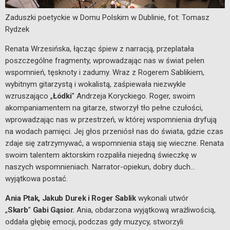
Zaduszki poetyckie w Domu Polskim w Dublinie, fot: Tomasz
Rydzek
Renata Wrzesińska, łącząc śpiew z narracją, przeplatała
poszczególne fragmenty, wprowadzając nas w świat pełen
wspomnień, tęsknoty i zadumy. Wraz z Rogerem Sablikiem,
wybitnym gitarzystą i wokalistą, zaśpiewała niezwykle
wzruszająco „
Łódki
” Andrzeja Koryckiego. Roger, swoim
akompaniamentem na gitarze, stworzył tło pełne czułości,
wprowadzając nas w przestrzeń, w której wspomnienia dryfują
na wodach pamięci. Jej głos przeniósł nas do świata, gdzie czas
zdaje się zatrzymywać, a wspomnienia stają się wieczne. Renata
swoim talentem aktorskim rozpaliła niejedną świeczkę w
naszych wspomnieniach. Narrator-opiekun, dobry duch…
wyjątkowa postać.
Ania Ptak, Jakub Durek i Roger Sablik
wykonali utwór
„
Skarb
”
Gabi Gąsior.
Ania, obdarzona wyjątkową wrażliwością,
oddała głębię emocji, podczas gdy muzycy, stworzyli