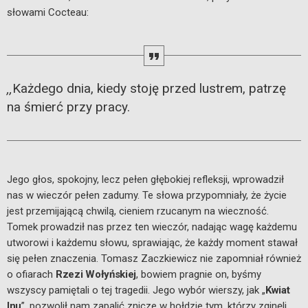
słowami Cocteau:
Każdego dnia, kiedy stoję przed lustrem, patrzę
,,
na śmierć przy pracy.
Jego głos, spokojny, lecz pełen głębokiej refleksji, wprowadził
nas w wieczór pełen zadumy. Te słowa przypomniały, że życie
jest przemijającą chwilą, cieniem rzucanym na wieczność.
Tomek prowadził nas przez ten wieczór, nadając wagę każdemu
utworowi i każdemu słowu, sprawiając, że każdy moment stawał
się pełen znaczenia. Tomasz Zaczkiewicz nie zapomniał również
o ofiarach
Rzezi Wołyńskiej
, bowiem pragnie on, byśmy
wszyscy pamiętali o tej tragedii. Jego wybór wierszy, jak „
Kwiat
lnu
”, pozwolił nam zapalić znicze w hołdzie tym, którzy zginęli.