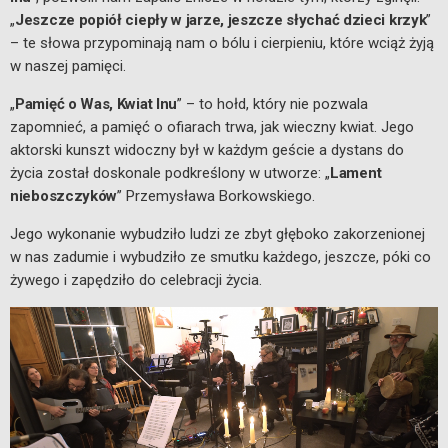
„
Jeszcze popiół ciepły w jarze, jeszcze słychać dzieci krzyk
”
– te słowa przypominają nam o bólu i cierpieniu, które wciąż żyją
w naszej pamięci.
„
Pamięć o Was, Kwiat lnu
” – to hołd, który nie pozwala
zapomnieć, a pamięć o ofiarach trwa, jak wieczny kwiat. Jego
aktorski kunszt widoczny był w każdym geście a dystans do
życia został doskonale podkreślony w utworze: „
Lament
nieboszczyków
’’ Przemysława Borkowskiego.
Jego wykonanie wybudziło ludzi ze zbyt głęboko zakorzenionej
w nas zadumie i wybudziło ze smutku każdego, jeszcze, póki co
żywego i zapędziło do celebracji życia.