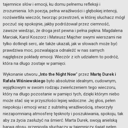
tajemnice słów i emocji, ku domu pełnemu refleksji i
zrozumienia. Ich poezja, pełna wrażliwości i głębokiej intencji,
rozświetliła wieczór, tworząc przestrzeń, w której słuchacz mógł
poczuć się spokojnie, jakby podróżował przez ciemność,
zawsze wiedząc, że droga jest pewna i pełna piękna. Magdalena
Marciak, Karol Koszorz i Mateusz Majcher swymi wierszami nie
tylko dotknęli serc, ale także ukazali, jak w słowach może być
prawdziwa moc, pozwalająca odnaleźć w nas samych
najgłębsze pokłady emocji. Wieczór z ich udziałem to podróż,
która na długo zostaje w pamięci.
Wykonanie utworu „
Into the Night Now
” przez
Martę Durek i
Rafała Wiśniewskiego
było absolutnie idealnym, cudownym,
wyjątkowym w swoim rodzaju zwieńczeniem tego wieczoru,
który na długo pozostanie w pamięci tych, dzięki którym niebo
może stać się w przyszłości lepiej widoczne. Jej głos, pełen
niepokoju i emocji wraz z subtelną wrażliwością, stworzyły
niezapomnianą atmosferę tęsknoty i poszukiwania, spokoju, tak
aby za życia zasłużyć na śmierć. Marta Durek, swoją anielską
barwą głosu, przeniosła słuchaczy w tajemniczy świat pełen