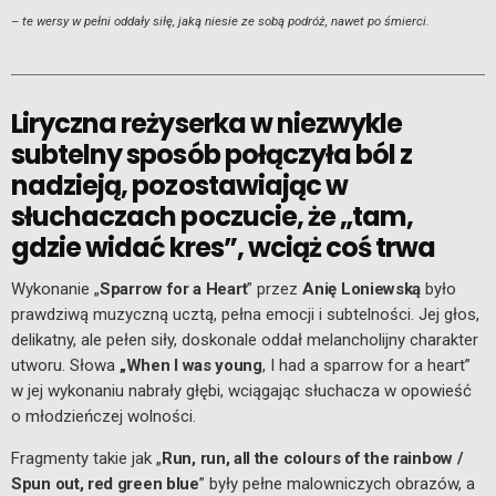
– te wersy w pełni oddały siłę, jaką niesie ze sobą podróż, nawet po śmierci.
Liryczna reżyserka w niezwykle
subtelny sposób połączyła ból z
nadzieją, pozostawiając w
słuchaczach poczucie, że „tam,
gdzie widać kres”, wciąż coś trwa
Wykonanie „
Sparrow for a Heart
” przez
Anię Loniewską
było
prawdziwą muzyczną ucztą, pełna emocji i subtelności. Jej głos,
delikatny, ale pełen siły, doskonale oddał melancholijny charakter
utworu. Słowa
„When I was young
, I had a sparrow for a heart”
w jej wykonaniu nabrały głębi, wciągając słuchacza w opowieść
o młodzieńczej wolności.
Fragmenty takie jak „
Run, run, all the colours of the rainbow /
Spun out, red green blue
” były pełne malowniczych obrazów, a