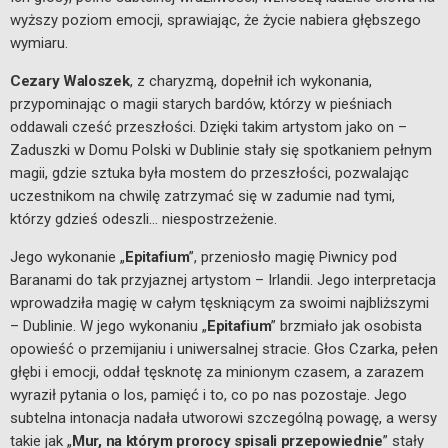
wyższy poziom emocji, sprawiając, że życie nabiera głębszego
wymiaru.
Cezary Waloszek
, z charyzmą, dopełnił ich wykonania,
przypominając o magii starych bardów, którzy w pieśniach
oddawali cześć przeszłości. Dzięki takim artystom jako on –
Zaduszki w Domu Polski w Dublinie stały się spotkaniem pełnym
magii, gdzie sztuka była mostem do przeszłości, pozwalając
uczestnikom na chwilę zatrzymać się w zadumie nad tymi,
którzy gdzieś odeszli… niespostrzeżenie.
Jego wykonanie „
Epitafium
”, przeniosło magię Piwnicy pod
Baranami do tak przyjaznej artystom – Irlandii. Jego interpretacja
wprowadziła magię w całym tęskniącym za swoimi najbliższymi
– Dublinie. W jego wykonaniu „
Epitafium
” brzmiało jak osobista
opowieść o przemijaniu i uniwersalnej stracie. Głos Czarka, pełen
głębi i emocji, oddał tęsknotę za minionym czasem, a zarazem
wyraził pytania o los, pamięć i to, co po nas pozostaje. Jego
subtelna intonacja nadała utworowi szczególną powagę, a wersy
takie jak „
Mur, na którym prorocy spisali przepowiednie
” stały