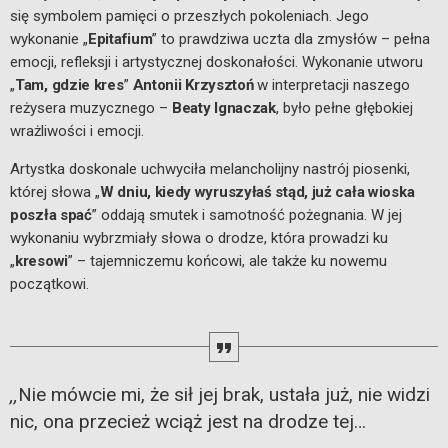
się symbolem pamięci o przeszłych pokoleniach. Jego
wykonanie „
Epitafium
” to prawdziwa uczta dla zmysłów – pełna
emocji, refleksji i artystycznej doskonałości. Wykonanie utworu
„
Tam, gdzie kres
”
Antonii Krzysztoń
w interpretacji naszego
reżysera muzycznego –
Beaty Ignaczak
, było pełne głębokiej
wrażliwości i emocji.
Artystka doskonale uchwyciła melancholijny nastrój piosenki,
której słowa „
W dniu, kiedy wyruszyłaś stąd, już cała wioska
poszła spać
” oddają smutek i samotność pożegnania. W jej
wykonaniu wybrzmiały słowa o drodze, która prowadzi ku
„
kresowi
” – tajemniczemu końcowi, ale także ku nowemu
początkowi.
Nie mówcie mi, że sił jej brak, ustała już, nie widzi
,,
nic, ona przecież wciąż jest na drodze tej…