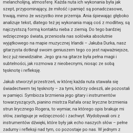
melancholijną, atmosferę. Każda nuta ich wykonania była jak
szept, przypominający, że miłość i pamięć są ponadczasowe,
trwają, mimo że wszystko inne przemija. Ania śpiewając głęboko
analizuje tekst, dlatego też jej wykonania mają coś z modlitwy, są
najczystszą formą kontaktu nieba z ziemią. Do tego bardziej
wdzięcznego świata, przeniosła nas solówka absolutnie
wyjątkowego na mapie muzycznej Irlandii – Jakuba Durka, nasz
gitarzysta dotknął swoim geniuszem tego co jest najważniejsze,
lecz już niewidzialne. Jego gra na gitarze była pełna magii i
subtelności, jak rozmowa z nieobecnymi, niosąc ze sobą
tęsknotę i refleksję.
Jakub stworzył przestrzeń, w której każda nuta stawała się
świadectwem tej tęsknoty – za tymi, którzy odeszli, ale pozostali
w pamięci. Symbioza brzmienia jego gitary i instrumentów
towarzyszących, pianino mistrza Rafała oraz liryczne brzmienia
strun lirycznego Rogera, to wymiar, na którego opis brakuje mi
słów, zastępuje je wdzięczność i zachwyt. Wydobywali oni z
instrumentów dźwięki, które były jak echo naszych słów – pełne
zadumy i refleksji nad tym, co pozostaje po nas. W jednym z