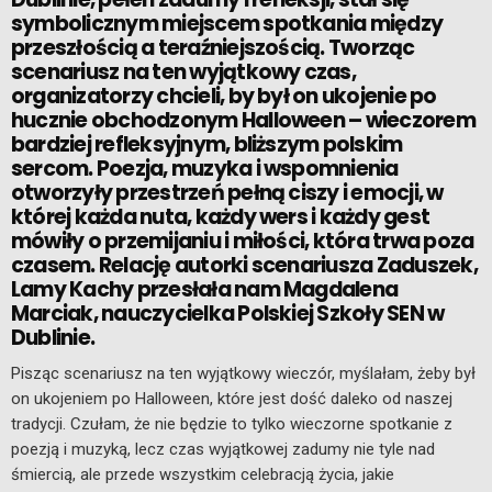
symbolicznym miejscem spotkania między
przeszłością a teraźniejszością. Tworząc
scenariusz na ten wyjątkowy czas,
organizatorzy chcieli, by był on ukojenie po
hucznie obchodzonym Halloween – wieczorem
bardziej refleksyjnym, bliższym polskim
sercom. Poezja, muzyka i wspomnienia
otworzyły przestrzeń pełną ciszy i emocji, w
której każda nuta, każdy wers i każdy gest
mówiły o przemijaniu i miłości, która trwa poza
czasem. Relację autorki scenariusza Zaduszek,
Lamy Kachy przesłała nam Magdalena
Marciak, nauczycielka Polskiej Szkoły SEN w
Dublinie.
Pisząc scenariusz na ten wyjątkowy wieczór, myślałam, żeby był
on ukojeniem po Halloween, które jest dość daleko od naszej
tradycji. Czułam, że nie będzie to tylko wieczorne spotkanie z
poezją i muzyką, lecz czas wyjątkowej zadumy nie tyle nad
śmiercią, ale przede wszystkim celebracją życia, jakie