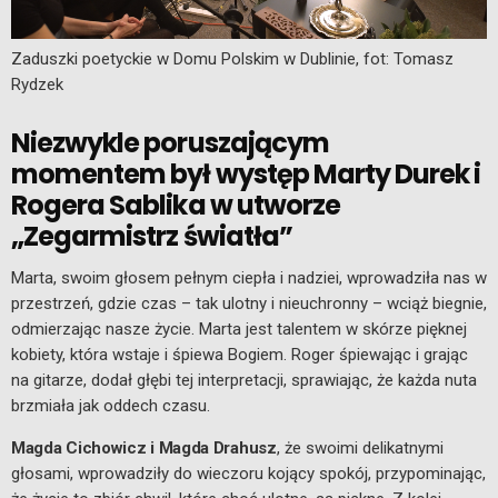
Zaduszki poetyckie w Domu Polskim w Dublinie, fot: Tomasz
Rydzek
Niezwykle poruszającym
momentem był występ Marty Durek i
Rogera Sablika w utworze
„Zegarmistrz światła”
Marta, swoim głosem pełnym ciepła i nadziei, wprowadziła nas w
przestrzeń, gdzie czas – tak ulotny i nieuchronny – wciąż biegnie,
odmierzając nasze życie. Marta jest talentem w skórze pięknej
kobiety, która wstaje i śpiewa Bogiem. Roger śpiewając i grając
na gitarze, dodał głębi tej interpretacji, sprawiając, że każda nuta
brzmiała jak oddech czasu.
Magda Cichowicz i Magda Drahusz
, że swoimi delikatnymi
głosami, wprowadziły do wieczoru kojący spokój, przypominając,