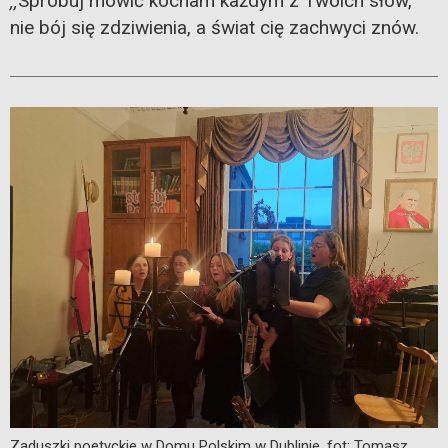
Spróbuj mówić kocham każdym z Twoich słów,
,,
nie bój się zdziwienia, a świat cię zachwyci znów.
Zaduszki poetyckie w Domu Polskim w Dublinie, fot: Tomasz