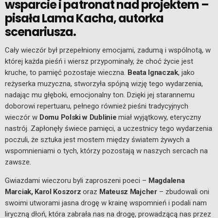
wsparcie i patronat nad projektem –
pisała Lama Kacha, autorka
scenariusza.
Cały wieczór był przepełniony emocjami, zadumą i wspólnotą, w
której każda pieśń i wiersz przypominały, że choć życie jest
kruche, to pamięć pozostaje wieczna.
Beata Ignaczak
, jako
reżyserka muzyczna, stworzyła spójną wizję tego wydarzenia,
nadając mu głęboki, emocjonalny ton. Dzięki jej starannemu
doborowi repertuaru, pełnego również pieśni tradycyjnych
wieczór w
Domu Polski w Dublinie
miał wyjątkowy, eteryczny
nastrój. Zapłonęły świece pamięci, a uczestnicy tego wydarzenia
poczuli, że sztuka jest mostem między światem żywych a
wspomnieniami o tych, którzy pozostają w naszych sercach na
zawsze.
Gwiazdami wieczoru byli zaproszeni poeci –
Magdalena
Marciak, Karol Koszorz
oraz
Mateusz Majcher
– zbudowali oni
swoimi utworami jasna drogę w krainę wspomnień i podali nam
liryczną dłoń, która zabrała nas na drogę, prowadzącą nas przez