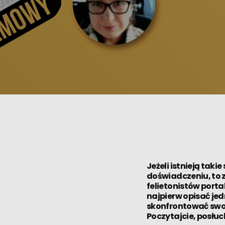
Jeżeli istnieją tak
doświadczeniu, to z 
felietonistów port
najpierw opisać jed
skonfrontować swoje
Poczytajcie, posłu