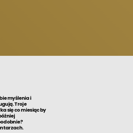
bie myślenia i
ugują. Troje
a się co miesiąc by
później
 podobnie?
entarzach.