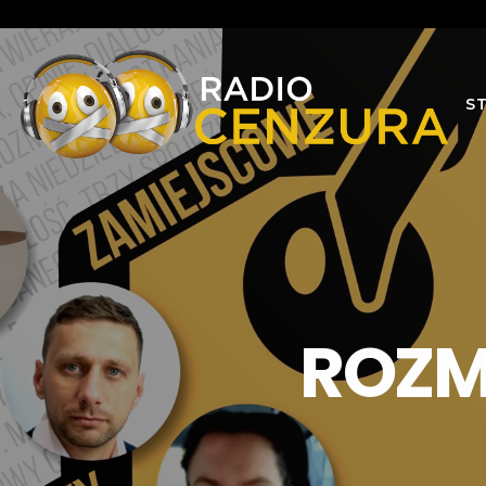
S
ROZM