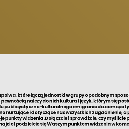
ie spoiwa, które łączą jednostki w grupy o podobnym sposo
pewnością należy do nich kultura i język, którym się posł
alu publicystyczno-kulturalnego emigraniada.com spotyk
no nurtujące i dotyczące nas wszystkich zagadnienie, a 
 punkty widzenia. Dołączcie i sprawdźcie, czy myślicie
chajcie i podzielcie się Waszym punktem widzenia w kom