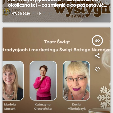
okoliczności – co zmienić a co pozostawić
niezmienne ?
today
07/01/2026
40
insert_link