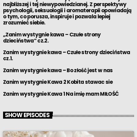
najbliższej i tej niewypowiedzianej. Z perspektywy
psychologii, seksuologii i aromaterapii opowiadają
o tym, co porusza, inspiruje i pozwala lepiej
zrozumieć siebie.
„Zanim wystygnie kawa – Czułe strony
dzieciństwa” cz.2.
Zanim wystygnie kawa – Czułe strony dzieciństwa
cz.1.
Zanim wystygnie kawa – Bo złość jest w nas
Zanim wystygnie Kawa 2 Kobita stawac sie
Zanim wystygnie Kawa 1 Na imię mam MIŁOŚĆ
SHOW EPISODES