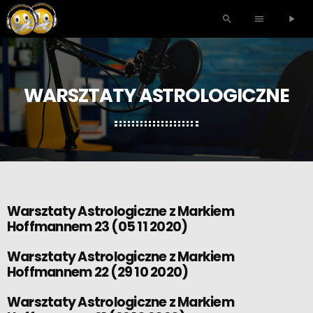
search
menu
play_arrow
WARSZTATY ASTROLOGICZNE
Warsztaty Astrologiczne z Markiem
Hoffmannem 23 (05 11 2020)
Warsztaty Astrologiczne z Markiem
Hoffmannem 22 (29 10 2020)
Warsztaty Astrologiczne z Markiem