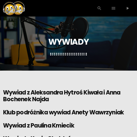
search
menu
play_arrow
WYWIADY
Wywiad z Aleksandra Hytroś Kiwała i Anna
Bochenek Najda
Klub podróżnika wywiad Anety Wawrzyniak
Wywiad z Paulina Kmiecik