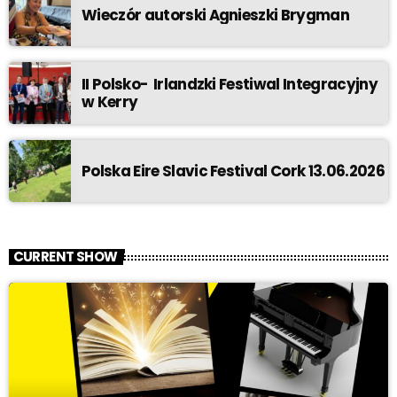
Wieczór autorski Agnieszki Brygman
II Polsko- Irlandzki Festiwal Integracyjny
w Kerry
Polska Eire Slavic Festival Cork 13.06.2026
CURRENT SHOW