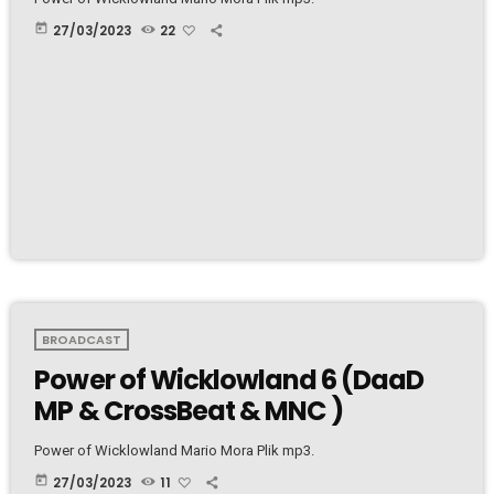
today
27/03/2023
22
BROADCAST
Power of Wicklowland 6 (DaaD
MP & CrossBeat & MNC )
Power of Wicklowland Mario Mora Plik mp3.
today
27/03/2023
11