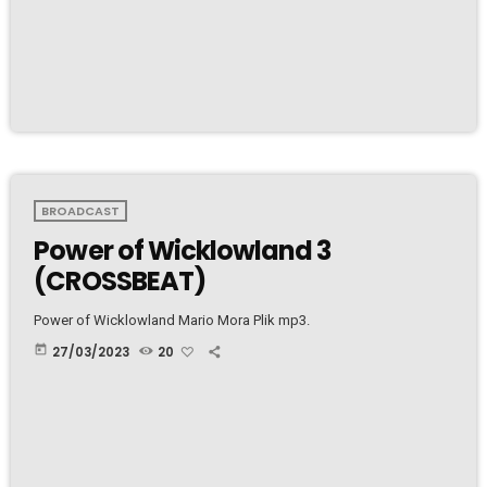
BROADCAST
Power of Wicklowland 3
(CROSSBEAT)
Power of Wicklowland Mario Mora Plik mp3.
today
27/03/2023
20