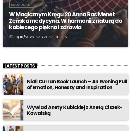
BROADCAST
W Magicznym Kręgu 20 Anna Ras Menet
Żeńska medycyna. W harmonii z naturą do
kobiecego piękna i zdrowia
today
10/10/2023
771
19
2
LATEST POSTS
Niall Curran Book Launch – An Evening Full
of Emotion, Honesty and Inspiration
Wywiad Anety Kubickiej z Anetą Ciszek-
Kowalską