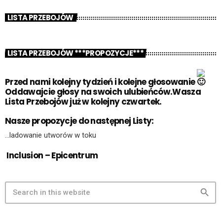
LISTA PRZEBOJÓW
LISTA PRZEBOJÓW ***PROPOZYCJE***
Przed nami kolejny tydzień i kolejne głosowanie
Oddawajcie głosy na swoich ulubieńców.Wasza
Lista Przebojów już w kolejny czwartek.
Nasze propozycje do następnej Listy:
…ladowanie utworów w toku
Inclusion – Epicentrum
search