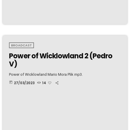
BROADCAST
Power of Wicklowland 2 (Pedro
V)
Power of Wicklowland Mario Mora Plik mp3.
today
27/03/2023
14