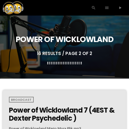
search
menu
play_arrow
POWER OF WICKLOWLAND
16 RESULTS / PAGE 2 OF 2
BROADCAST
Power of Wicklowland 7 (4EST &
Dexter Psychedelic )
Power of Wicklowland Mario Mora Plik mp3.