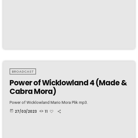
BROADCAST
Power of Wicklowland 4 (Made &
Cabra Mora)
Power of Wicklowland Mario Mora Plik mp3.
today
27/03/2023
11