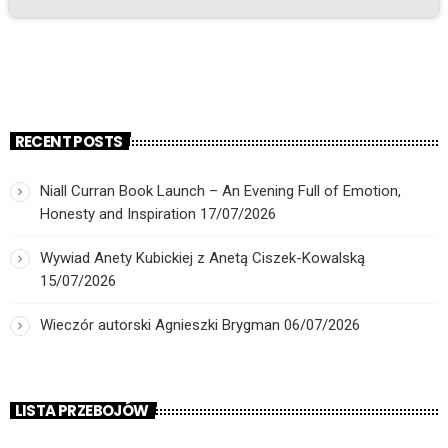
Damian Grudzień w rozmowie dla Radia Cenzura. Dowiedz się: Co
to jest wypadek w pracy wg irlandzkiego prawa Jakie kroki podjąć
natychmiast […]
RECENT POSTS
Niall Curran Book Launch – An Evening Full of Emotion,
Honesty and Inspiration
17/07/2026
Wywiad Anety Kubickiej z Anetą Ciszek-Kowalską
15/07/2026
Wieczór autorski Agnieszki Brygman
06/07/2026
LISTA PRZEBOJÓW