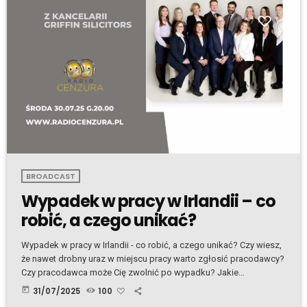
BROADCAST
Wypadek w pracy w Irlandii – co
robić, a czego unikać?
Wypadek w pracy w Irlandii - co robić, a czego unikać? Czy wiesz,
że nawet drobny uraz w miejscu pracy warto zgłosić pracodawcy?
Czy pracodawca może Cię zwolnić po wypadku? Jakie
świadczenia Ci przysługują i czy masz prawo do
today
31/07/2025
100
odszkodowania? Na te i wiele innych pytań odpowiada prawnik