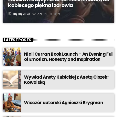
kobiecego piękna i zdrowia
today
10/10/2023
771
19
2
LATEST POSTS
Niall Curran Book Launch – An Evening Full
of Emotion, Honesty and Inspiration
Wywiad Anety Kubickiej z Anetą Ciszek-
Kowalską
Wieczór autorski Agnieszki Brygman