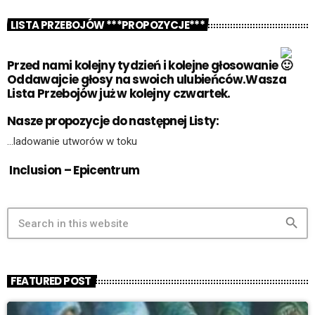
LISTA PRZEBOJÓW ***PROPOZYCJE***
Przed nami kolejny tydzień i kolejne głosowanie
Oddawajcie głosy na swoich ulubieńców.Wasza
Lista Przebojów już w kolejny czwartek.
Nasze propozycje do następnej Listy:
…ladowanie utworów w toku
Inclusion – Epicentrum
search
FEATURED POST