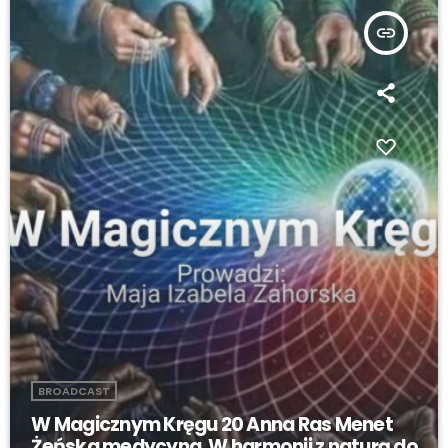
insert_link
BROADCAST
W Magicznym Kręgu 20 Anna Ras Menet
Żeńska medycyna. W harmonii z naturą do