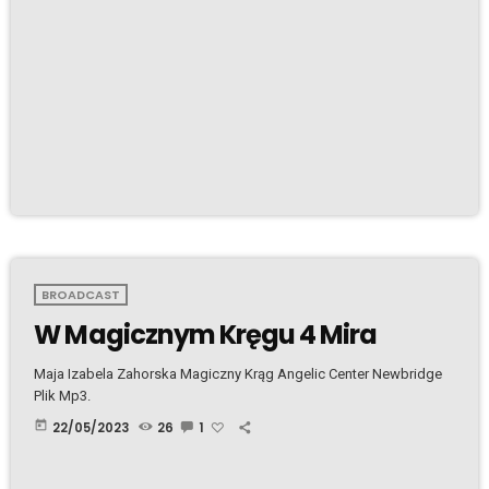
BROADCAST
W Magicznym Kręgu 4 Mira
Maja Izabela Zahorska Magiczny Krąg Angelic Center Newbridge
Plik Mp3.
today
22/05/2023
26
1