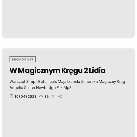
BROADCAST
W Magicznym Kręgu 2 Lidia
Warsztat Simpli Botanicals Maja Izabela Zahorska Magiczny Krąg
Angelic Center Newbridge Plik Mp3.
today
10/04/2023
35