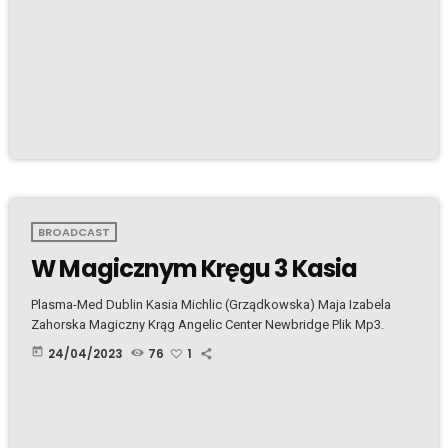
BROADCAST
W Magicznym Kręgu 3 Kasia
Plasma-Med Dublin Kasia Michlic (Grządkowska) Maja Izabela
Zahorska Magiczny Krąg Angelic Center Newbridge Plik Mp3.
today
24/04/2023
76
1