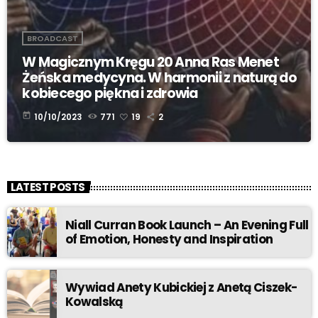
BROADCAST
W Magicznym Kręgu 20 Anna Ras Menet
Żeńska medycyna. W harmonii z naturą do
kobiecego piękna i zdrowia
today
10/10/2023
771
19
2
LATEST POSTS
Niall Curran Book Launch – An Evening Full
of Emotion, Honesty and Inspiration
Wywiad Anety Kubickiej z Anetą Ciszek-
Kowalską