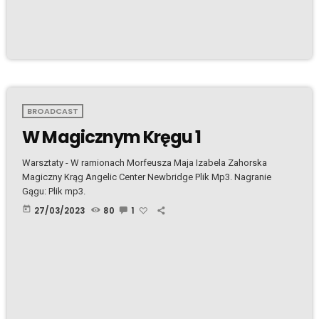
BROADCAST
W Magicznym Kręgu 1
Warsztaty - W ramionach Morfeusza Maja Izabela Zahorska
Magiczny Krąg Angelic Center Newbridge Plik Mp3. Nagranie
Gągu: Plik mp3.
today
27/03/2023
80
1