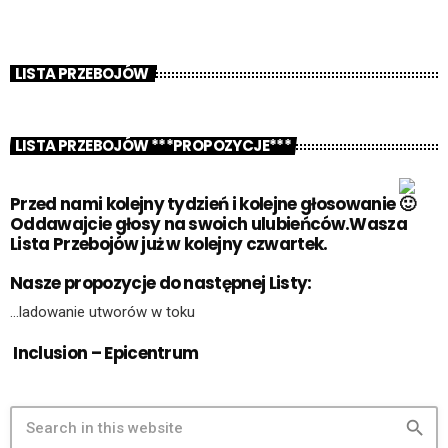
LISTA PRZEBOJÓW
LISTA PRZEBOJÓW ***PROPOZYCJE***
Przed nami kolejny tydzień i kolejne głosowanie
Oddawajcie głosy na swoich ulubieńców.Wasza
Lista Przebojów już w kolejny czwartek.
Nasze propozycje do następnej Listy:
…ladowanie utworów w toku
Inclusion – Epicentrum
search