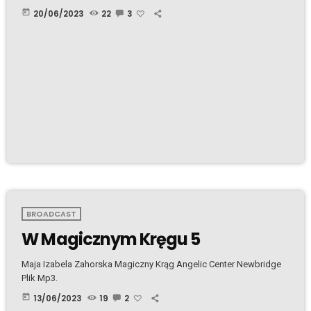
today
20/06/2023
22
3
BROADCAST
W Magicznym Kręgu 5
Maja Izabela Zahorska Magiczny Krąg Angelic Center Newbridge
Plik Mp3.
today
13/06/2023
19
2