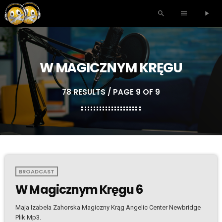
search
menu
play_arrow
W MAGICZNYM KRĘGU
78 RESULTS / PAGE 9 OF 9
BROADCAST
W Magicznym Kręgu 6
Maja Izabela Zahorska Magiczny Krąg Angelic Center Newbridge
Plik Mp3.