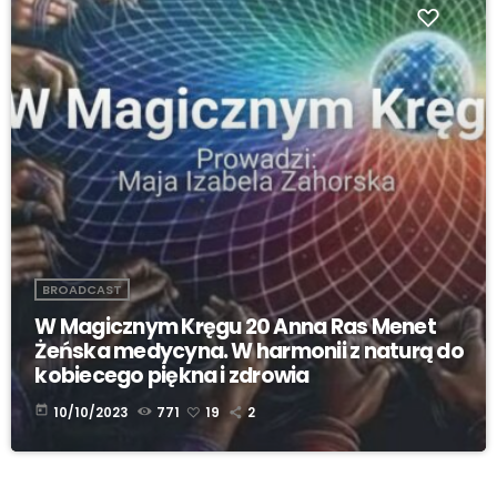
BROADCAST
W Magicznym Kręgu 20 Anna Ras Menet
Żeńska medycyna. W harmonii z naturą do
kobiecego piękna i zdrowia
today
10/10/2023
771
19
2