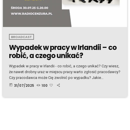
BROADCAST
Wypadek w pracy w Irlandii – co
robić, a czego unikać?
Wypadek w pracy w Irlandii - co robić, a czego unikać? Czy wiesz,
że nawet drobny uraz w miejscu pracy warto zgłosić pracodawcy?
Czy pracodawca może Cię zwolnić po wypadku? Jakie
świadczenia Ci przysługują i czy masz prawo do
today
31/07/2025
100
odszkodowania? Na te i wiele innych pytań odpowiada prawnik
Damian Grudzień w rozmowie dla Radia Cenzura. Dowiedz się: Co
to jest wypadek w pracy wg irlandzkiego prawa Jakie kroki podjąć
natychmiast […]