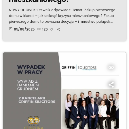
NOWY ODCINEK: Prawnik odpowiada! Temat: Zakup pierwszego
domu w Irlandii – jak uniknąć kryzysu mieszkaniowego? Zakup
pierwszego domu to poważna decyzja – i mnóstwo pułapek
prawnych, których lepiej unikać! Dlatego w naszym nowym
today
05/08/2025
126
materiale prawnik Damian Grudzień odpowiada na pytania: Kiedy
zacząć współpracę z prawnikiem? Jakie zapisy w umowie mogą
być niebezpieczne? Czy „booking deposit” jest zwrotny? Jak
zabezpieczyć się przy wspólnym zakupie domu? Czy Irlandia
chroni kupujących przed nieuczciwymi […]
insert_link