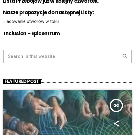
Lista Przebojów już w kolejny czwartek.
Nasze propozycje do następnej Listy:
…ladowanie utworów w toku
Inclusion – Epicentrum
search
FEATURED POST
insert_link