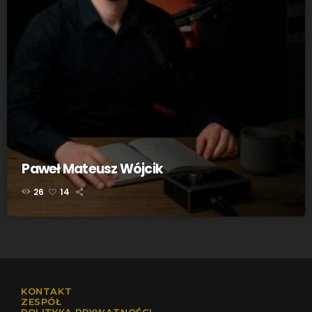
Paweł Mateusz Wójcik
26
14
KONTAKT
ZESPÓŁ
POLITYKA PRYWATNOŚCI