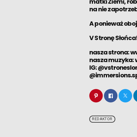
matki Ziemi, rob
na nie zapotrze
A ponieważ obo
V Stronę Słońca
nasza strona: w
nasza muzyka:
IG: @vstronesl
@immersions.s
REDAKTOR