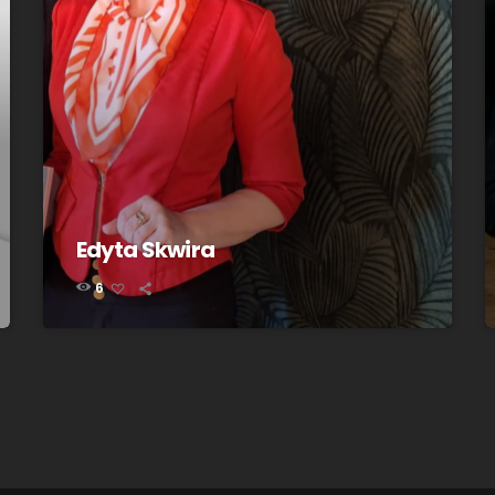
Edyta Skwira
6