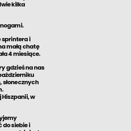
wie kilka
 nogami.
sprintera i
na małą chatę
ła 4 miesiące.
ry gdzieś na nas
pażdzierniku
h, słonecznych
h.
Hiszpanii, w
żyjemy
do siebie i