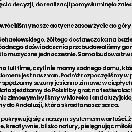
cia decyzji, do realizacji pomysłu minęło zaled
wróciliśmy nasze dotychczasow życie do góry
ehaelowskiego, żółtego dostawczaka na bazie 
 żadnego doświadczenia przebudowaliśmy go 
udio muzyczne jednocześnie. Sama budowa trwa
na full time, czyli nie mamy żadnego domu, któ
omem jest nasz van. Podróż rozpoczęliśmy w 
ory spędzamy sezony jesienno zimowe w ciepłyc
lato zjeżdżamy do Polski by grać na festiwalac
ie zimowym byliśmy w Maroko i andaluzyjskiej 
y do Andaluzji, która skradła nasze serca.
 pokrywają się z naszym systemem wartości: 
, kreatywnie, blisko natury, pielęgnując miłość 