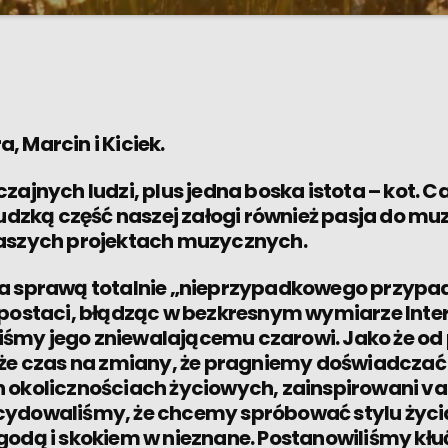
i "V Stronę Słońca" spotkamy się z fascynującymi gośćmi, którzy p
bu życia i stali się częścią kultury Van Life. Posłuchamy o ich począ
owarzyszą im podczas podróży po nieznanych trasach. W trakcie cykl
 są korzyści, ale także wyzwania związane z życiem w vanie. Poznamy 
nizacji przestrzeni, a także inspirujące chwile, które […]
 Marcin i Kiciek.
zajnych ludzi, plus jedna boska istota – kot. C
ludzką część naszej załogi również pasja do muz
naszych projektach muzycznych.
a sprawą totalnie „nieprzypadkowego przypad
 postaci, błądząc w bezkresnym wymiarze Inter
egliśmy jego zniewalającemu czarowi. Jako że o
 że czas na zmiany, że pragniemy doświadczać 
 okolicznościach życiowych, zainspirowani v
ydowaliśmy, że chcemy spróbować stylu życia
godą i skokiem w nieznane. Postanowiliśmy kłuć