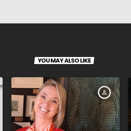
YOU MAY ALSO LIKE
person_outline