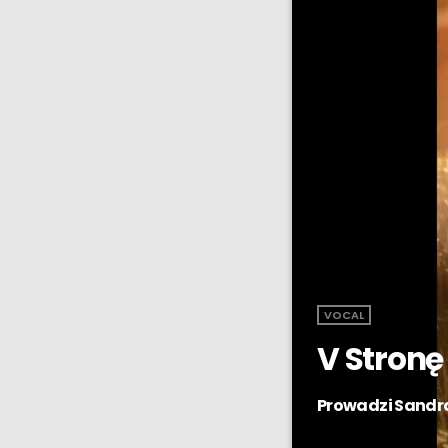
VOCAL
V Stronę
Prowadzi Sandra,