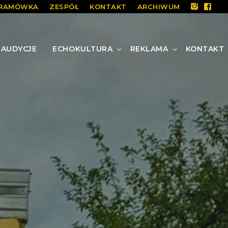
RAMÓWKA
ZESPÓŁ
KONTAKT
ARCHIWUM
AUDYCJE
ECHOKULTURA
REKLAMA
KONTAKT