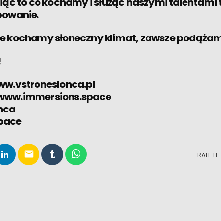
iąc to co kochamy i służąc naszymi talentami t
bowanie.
je kochamy słoneczny klimat, zawsze podąża
!
ww.vstroneslonca.pl
 www.immersions.space
onca
pace
email
RATE IT