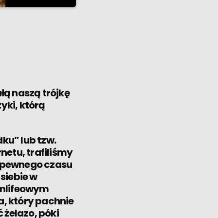
ostanowili odejść
tkach, wyzwaniach i
u naszych audycji
piękne historie
ałą naszą trójkę
yki, którą
ku” lub tzw.
netu, trafiliśmy
d pewnego czasu
siebie w
anlifeowym
, który pachnie
 żelazo, póki