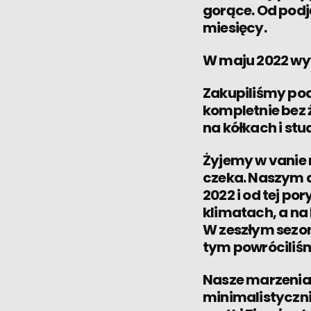
gorące. Od podję
miesięcy.
W maju 2022 wy
Zakupiliśmy pod
kompletnie bez
na kółkach i st
Żyjemy w vanie 
czeka. Naszym d
2022 i od tej p
klimatach, a na 
W zeszłym sezon
tym powróciliśm
Nasze marzenia
minimalistycznie