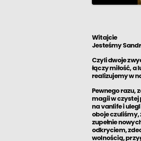
W najnowszej audycj
od tradycyjnego try
radościach, jakie t
dowiecie się, jakie
podróży, tajniki orga
Witajcie
Jesteśmy Sandra,
Czyli dwoje zwyc
łączy miłość, a 
realizujemy w 
Pewnego razu, z
magii w czystej
na vanlife i ul
oboje czuliśmy,
zupełnie nowych
odkryciem, zdec
wolnością, przy