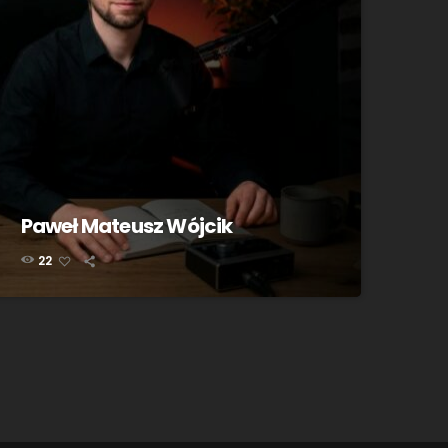
Paweł Mateusz Wójcik
22