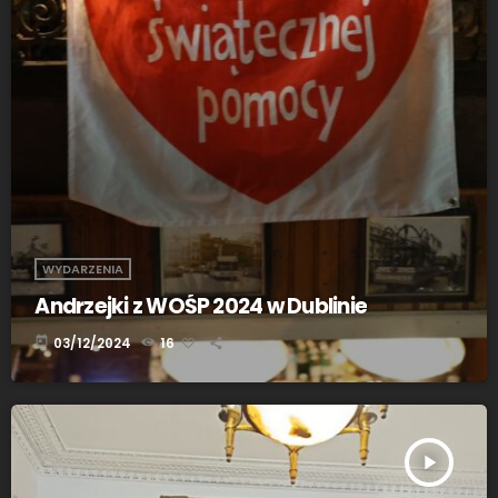
WYDARZENIA
Andrzejki z WOŚP 2024 w Dublinie
today
03/12/2024
16
play_arrow