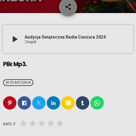
share
email
play_arrow
Audycja Świąteczna Radia Cenzura 2024
Zespół
Plik Mp3.
WYDARZENIA
email
RATE IT