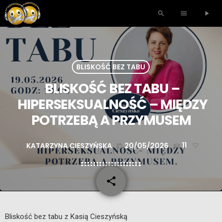
search
menu
play_arrow
BLISKOŚĆ BEZ TABU
BLISKOŚĆ BEZ TABU –
HIPERSEKSUALNOŚĆ – MIĘDZY
POTRZEBĄ A PRZYMUSEM
KATARZYNA CIESZYŃSKA
20/05/2026
11
mic
today
share
email
Bliskość bez tabu z Kasią Cieszyńską