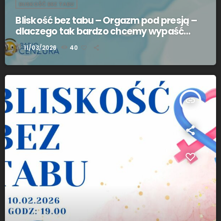
BLISKOŚĆ BEZ TABU
Bliskość bez tabu – Orgazm pod presją –
dlaczego tak bardzo chcemy wypaść
dobrze?
today
11/03/2026
40
insert_link