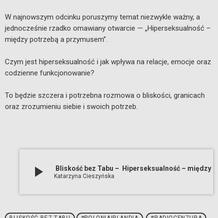
W najnowszym odcinku poruszymy temat niezwykle ważny, a
jednocześnie rzadko omawiany otwarcie — „Hiperseksualność –
między potrzebą a przymusem”.
Czym jest hiperseksualność i jak wpływa na relacje, emocje oraz
codzienne funkcjonowanie?
To będzie szczera i potrzebna rozmowa o bliskości, granicach
oraz zrozumieniu siebie i swoich potrzeb.
play_arrow
Bliskość bez Tabu – Hiperseksualność – między potrzebą a przymusem
Katarzyna Cieszyńska