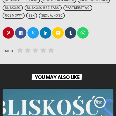
BLISKOŚĆ BEZ TABU
#POLONIAIRLANDIA
#RADIOCENZURA
BLISKOSC
BLISKOŚĆ BEZ TABU
PARTNERSTWO
ROZMOWY
SEX
SEXUALNOSC
email
RATE IT
YOU MAY ALSO LIKE
insert_link