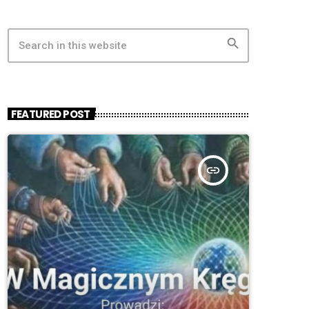
search
FEATURED POST
insert_link