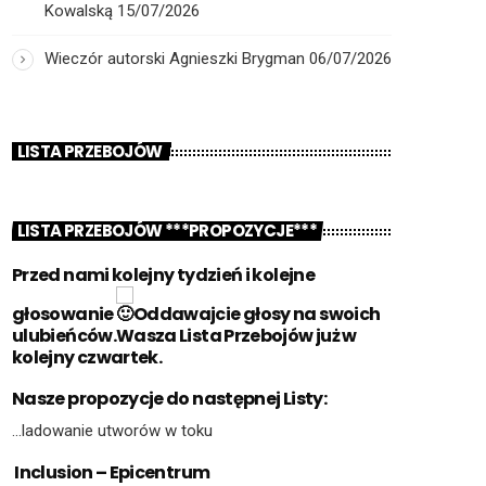
Kowalską
15/07/2026
Wieczór autorski Agnieszki Brygman
06/07/2026
LISTA PRZEBOJÓW
LISTA PRZEBOJÓW ***PROPOZYCJE***
Przed nami kolejny tydzień i kolejne
głosowanie
Oddawajcie głosy na swoich
ulubieńców.Wasza Lista Przebojów już w
kolejny czwartek.
Nasze propozycje do następnej Listy:
…ladowanie utworów w toku
Inclusion – Epicentrum