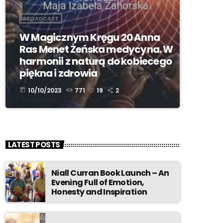
BROADCAST
W Magicznym Kręgu 20 Anna
Ras Menet Żeńska medycyna. W
harmonii z naturą do kobiecego
piękna i zdrowia
10/10/2023
771
19
2
today
LATEST POSTS
Niall Curran Book Launch – An
Evening Full of Emotion,
Honesty and Inspiration