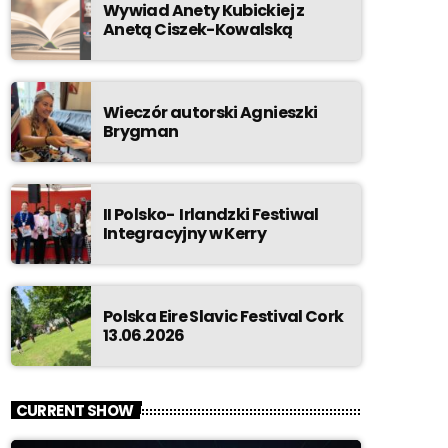
Wywiad Anety Kubickiej z
Anetą Ciszek-Kowalską
Wieczór autorski Agnieszki
Brygman
II Polsko- Irlandzki Festiwal
Integracyjny w Kerry
Polska Eire Slavic Festival Cork
13.06.2026
CURRENT SHOW