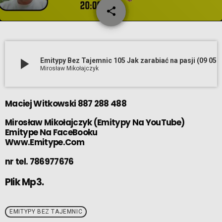
share
email
play_arrow
Emitypy Bez Tajemnic 105 Jak zarabiać na pasji 
Mirosław Mikołajczyk
Maciej Witkowski 887 288 488
Mirosław Mikołajczyk
(
Emitypy Na YouTube
)
Emitype Na FaceBooku
Www.Emitype.Com
nr tel. 786977676
Plik Mp3.
EMITYPY BEZ TAJEMNIC