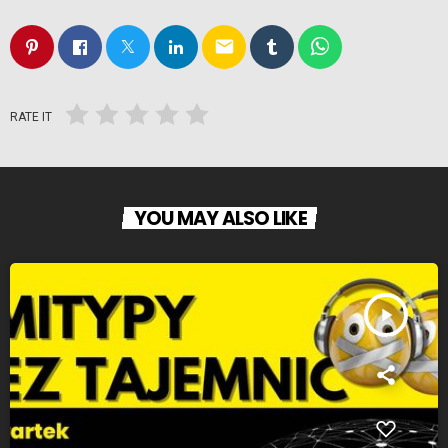
email
RATE IT
YOU MAY ALSO LIKE
play_arrow