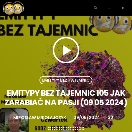
search
menu
play_arrow
play_arrow
EMITYPY BEZ TAJEMNIC
EMITYPY BEZ TAJEMNIC 105 JAK
ZARABIAĆ NA PASJI (09 05 2024)
MIROSŁAW MIKOŁAJCZYK
09/05/2024
23
mic
today