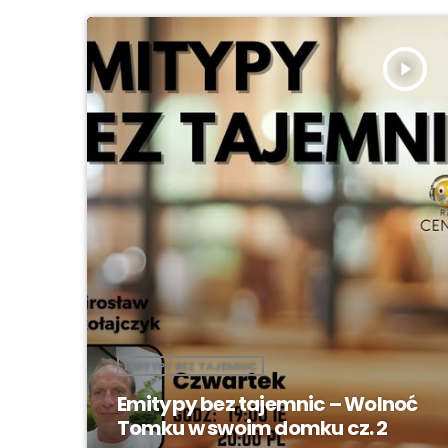
play_arrow
EMITYPY BEZ TAJEMNIC
Emitypy bez tajemnic – Wolnoć
Tomku w swoim domku cz. 2