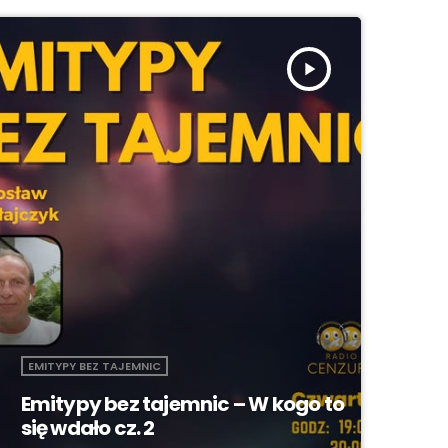
play_arrow
EMITYPY BEZ TAJEMNIC
Emitypy bez tajemnic – W kogo to
się wdało cz. 2