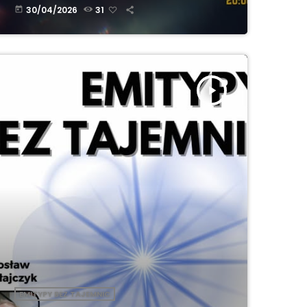
30/04/2026
31
today
play_arrow
EMITYPY BEZ TAJEMNIC