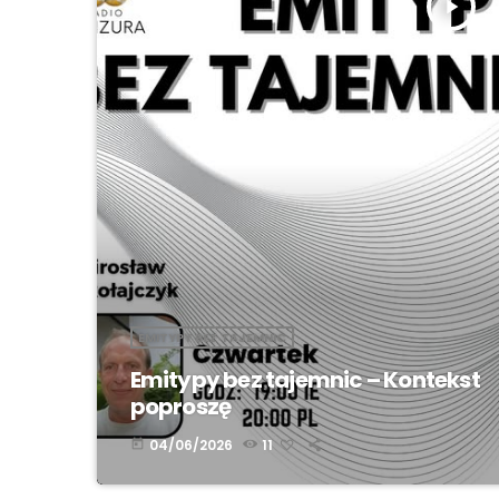
play_arrow
EMITYPY BEZ TAJEMNIC
Emitypy bez tajemnic – Kontekst
poproszę
04/06/2026
11
today