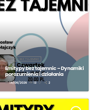
EMITYPY BEZ TAJEMNIC
Emitypy bez tajemnic – Dynamiki
porozumienia i działania
14/06/2026
13
2
today