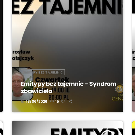
EMITYPY BEZ TAJEMNIC
Emitypy bez tajemnic – Syndrom
zbawiciela
18/06/2026
15
today