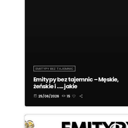
EMITYPY BEZ TAJEMNIC
Emitypy bez tajemnic – Męskie,
żeńskie i ….. jakie
25/06/2026
15
today