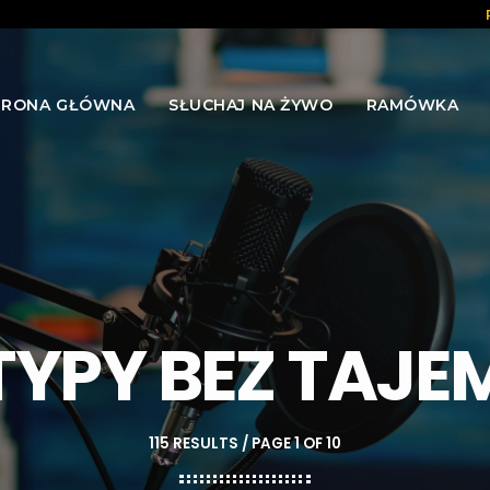
TRONA GŁÓWNA
SŁUCHAJ NA ŻYWO
RAMÓWKA
TYPY BEZ TAJE
115 RESULTS / PAGE 1 OF 10