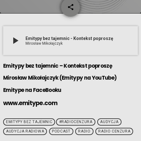
share
email
play_arrow
Emitypy bez tajemnic - Kontekst poproszę
Mirosław Mikołajczyk
Emitypy bez tajemnic – Kontekst poproszę
Mirosław Mikołajczyk
(
Emitypy na YouTube
)
Emitype na FaceBooku
www.emitype.com
EMITYPY BEZ TAJEMNIC
#RADIOCENZURA
AUDYCJA
AUDYCJA RADIOWA
PODCAST
RADIO
RADIO CENZURA