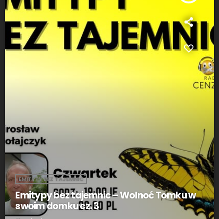
EMITYPY BEZ TAJEMNIC
Emitypy bez tajemnic – Wolnoć Tomku w
swoim domku cz. 3