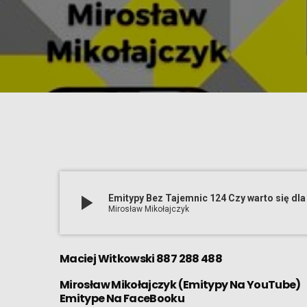
play_arrow
Emitypy Bez Tajemnic 124 Czy warto się dla
Mirosław Mikołajczyk
Maciej Witkowski 887 288 488
Mirosław Mikołajczyk
(
Emitypy Na YouTube
)
Emitype Na FaceBooku