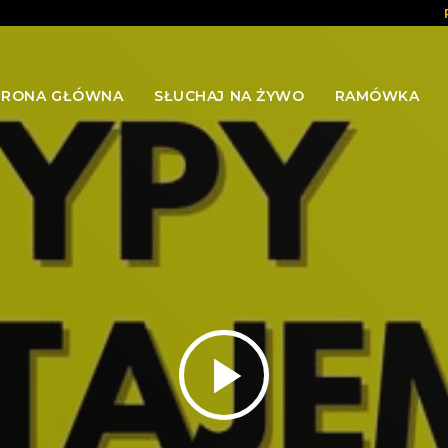
TRONA GŁÓWNA
SŁUCHAJ NA ŻYWO
RAMÓWKA
play_arrow