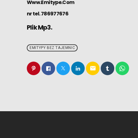
Www.Emitype.Com
nr tel. 786977676
Plik Mp3.
EMITYPY BEZ TAJEMNIC
email