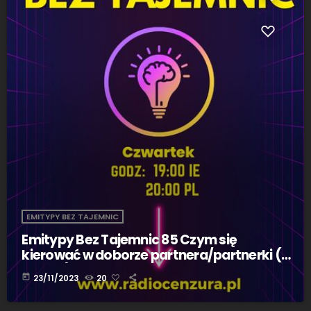
EMITYPY BEZ TAJEMNIC
Emitypy Bez Tajemnic 85 Czym się
kierować w doborze partnera/partnerki (23
11 2023)
today
23/11/2023
20