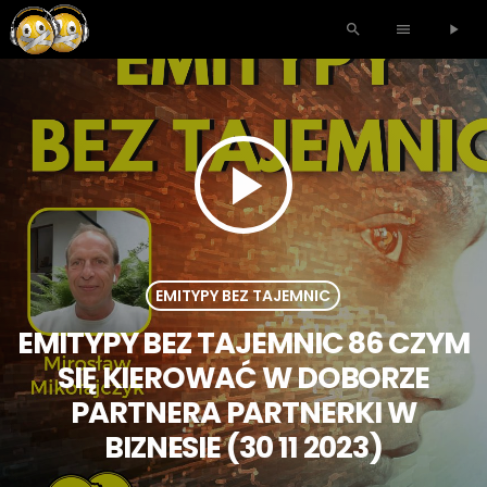
search
menu
play_arrow
play_arrow
EMITYPY BEZ TAJEMNIC
EMITYPY BEZ TAJEMNIC 86 CZYM
SIĘ KIEROWAĆ W DOBORZE
PARTNERA PARTNERKI W
BIZNESIE (30 11 2023)