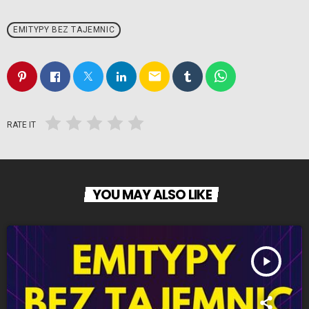
EMITYPY BEZ TAJEMNIC
email
RATE IT
YOU MAY ALSO LIKE
play_arrow