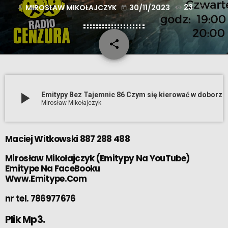
MIROSŁAW MIKOŁAJCZYK
30/11/2023
23
mic
today
share
email
play_arrow
Emitypy Bez Tajemnic 86 Czym się kierować w doborze partnera partnerki w biznesie (30 11 2023)
Mirosław Mikołajczyk
Maciej Witkowski 887 288 488
Mirosław Mikołajczyk
(
Emitypy Na YouTube
)
Emitype Na FaceBooku
Www.Emitype.Com
nr tel. 786977676
Plik Mp3.