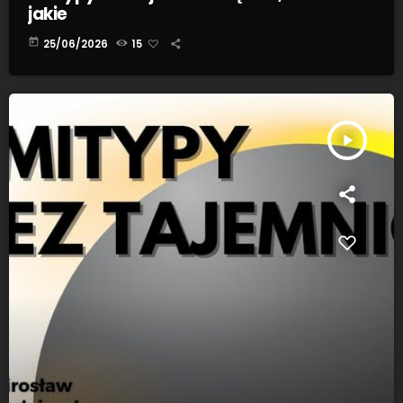
jakie
today
25/06/2026
15
play_arrow