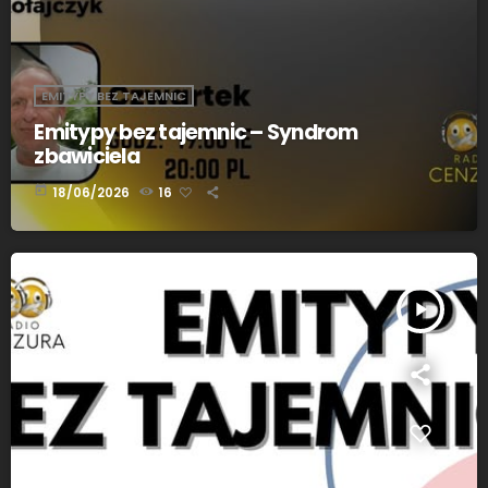
EMITYPY BEZ TAJEMNIC
Emitypy bez tajemnic – Syndrom
zbawiciela
today
18/06/2026
16
play_arrow