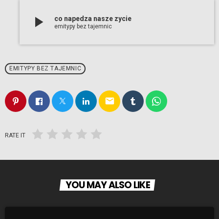
play_arrow
co napedza nasze zycie
emitypy bez tajemnic
EMITYPY BEZ TAJEMNIC
email
RATE IT
YOU MAY ALSO LIKE