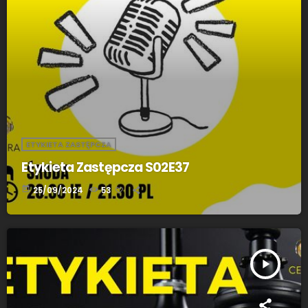
ETYKIETA ZASTĘPCZA
Etykieta Zastępcza S02E37
today
25/09/2024
53
play_arrow