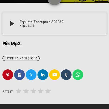
18
play_arrow
Etykieta Zastępcza S02E39
Xiąże E2rd
Plik Mp3.
ETYKIETA ZASTĘPCZA
email
RATE IT