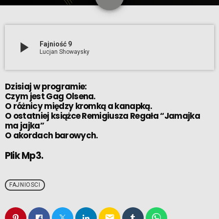
play_arrow
Fajniość 9
Lucjan Showaysky
Dzisiaj w programie:
Czym jest Gag Olsena.
O różnicy między kromką a kanapką.
O ostatniej książce Remigiusza Regała “Jamajka
ma jajka”
O akordach barowych.
Plik Mp3.
FAJNIOSCI
email