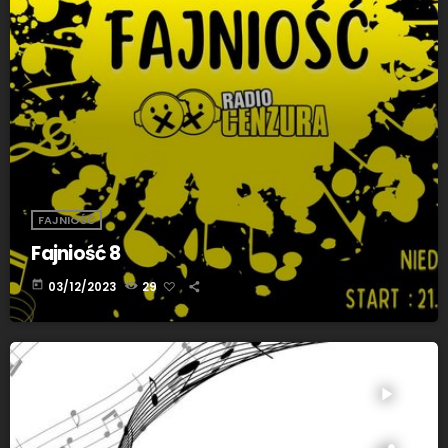
FAJNIOŚĆ
Fajniość 8
today
03/12/2023
29
play_arrow