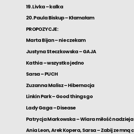
19. Livka – kalka
20. Paula Biskup – Kłamałam
PROPOZYCJE:
Marta Bijan – nie czekam
Justyna Steczkowska – GAJA
Kathia – wszystko jedno
Sarsa – PUCH
Zuzanna Malisz – Hibernacja
Linkin Park – Good things go
Lady Gaga – Disease
Patrycja Markowska – Wiara miłość nadzieja
Ania Leon, Arek Kopera, Sarsa – Zabij ze mną 