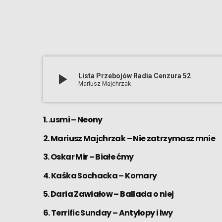
play_arrow
Lista Przebojów Radia Cenzura 52
Mariusz Majchrzak
1. .usmi – Neony
2. Mariusz Majchrzak – Nie zatrzymasz mnie
3. Oskar Mir – Białe ćmy
4. Kaśka Sochacka – Komary
5. Daria Zawiałow – Ballada o niej
6. Terrific Sunday – Antylopy i lwy