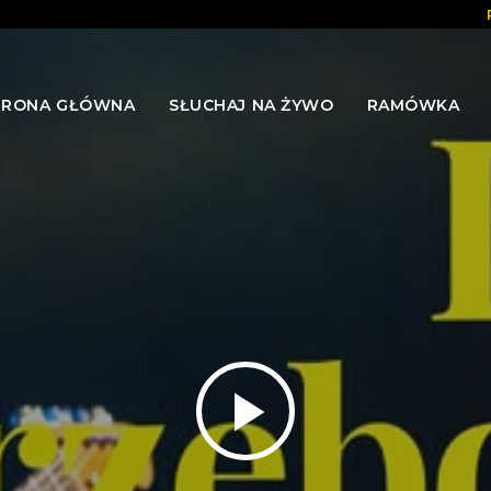
TRONA GŁÓWNA
SŁUCHAJ NA ŻYWO
RAMÓWKA
play_arrow