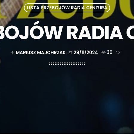
LISTA PRZEBOJÓW RADIA CENZURA
EBOJÓW RADIA 
MARIUSZ MAJCHRZAK
28/11/2024
30
mic
today