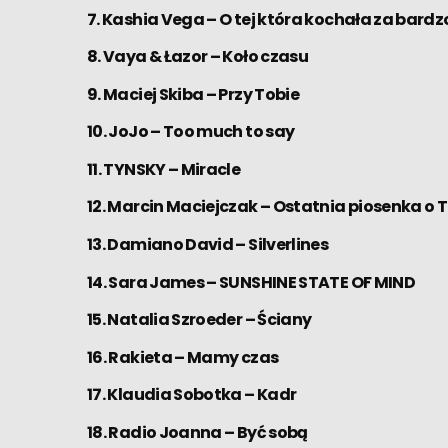
7. Kashia Vega – O tej która kochała za bardz
8. Vaya & Łazor – Koło czasu
9. Maciej Skiba – Przy Tobie
10. JoJo – Too much to say
11. TYNSKY – Miracle
12. Marcin Maciejczak – Ostatnia piosenka o 
13. Damiano David – Silverlines
14. Sara James – SUNSHINE STATE OF MIND
15. Natalia Szroeder – Ściany
16. Rakieta – Mamy czas
17. Klaudia Sobotka – Kadr
18. Radio Joanna – Być sobą