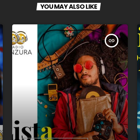
YOU MAY ALSO LIKE
insert_link