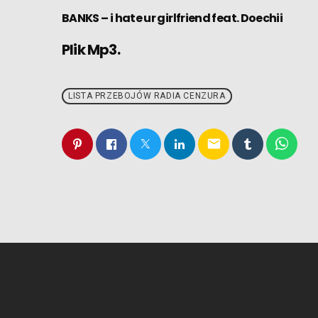
BANKS – i hate ur girlfriend feat. Doechii
Plik Mp3.
LISTA PRZEBOJÓW RADIA CENZURA
email