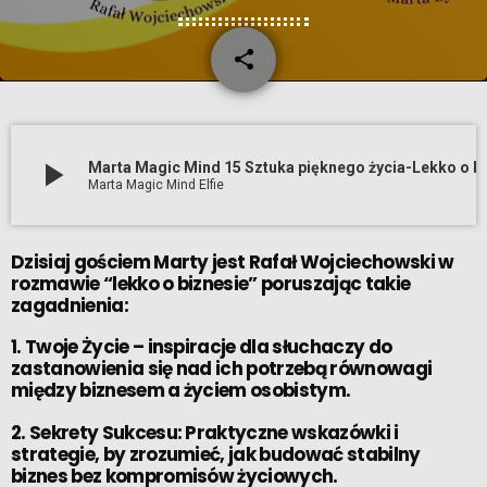
share
email
2
play_arrow
Marta Magic Mind 15 Sztuka pięknego
Marta Magic Mind Elfie
Dzisiaj gościem Marty jest Rafał Wojciechowski w
rozmawie “lekko o biznesie” poruszając takie
zagadnienia:
1. Twoje Życie – inspiracje dla słuchaczy do
zastanowienia się nad ich potrzebą równowagi
między biznesem a życiem osobistym.
2. Sekrety Sukcesu: Praktyczne wskazówki i
strategie, by zrozumieć, jak budować stabilny
biznes bez kompromisów życiowych.