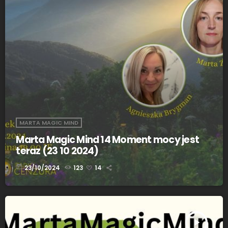
MARTA MAGIC MIND
Marta Magic Mind 14 Moment mocy jest
teraz (23 10 2024)
today
23/10/2024
123
14
play_arrow