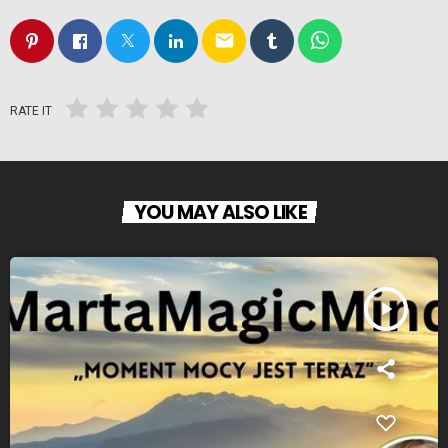
email
RATE IT
YOU MAY ALSO LIKE
play_arrow