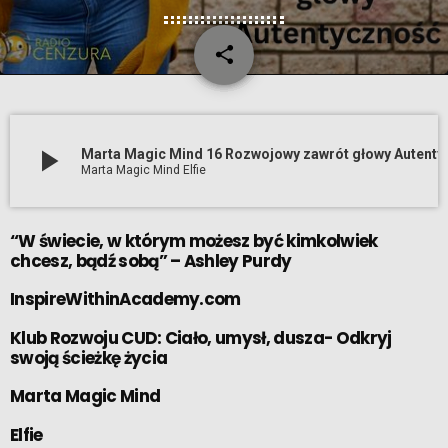
share
email
play_arrow
Marta Magic Mind 16 Rozwojo
Marta Magic Mind Elfie
“W świecie, w którym możesz być kimkolwiek
chcesz, bądź sobą” – Ashley Purdy
InspireWithinAcademy.com
Klub Rozwoju CUD: Ciało, umysł, dusza- Odkryj
swoją ścieżkę życia
Marta Magic Mind
Elfie