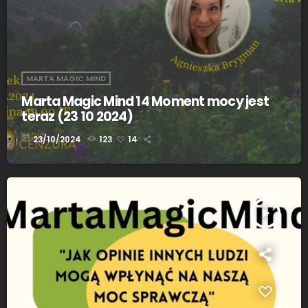
MARTA MAGIC MIND
Marta Magic Mind 14 Moment mocy jest
teraz (23 10 2024)
today
23/10/2024
123
14
play_arrow