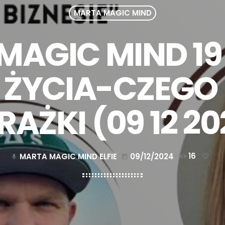
MARTA MAGIC MIND
MAGIC MIND 19
 ŻYCIA-CZEGO
RAŻKI (09 12 20
MARTA MAGIC MIND ELFIE
09/12/2024
16
mic
today