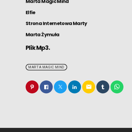
Marta Magic Mind
Elfie
Strona Internetowa Marty
Marta Żymuła
Plik Mp3.
MARTA MAGIC MIND
email