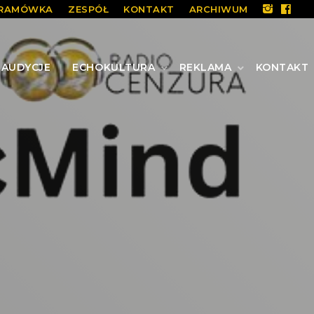
RAMÓWKA
ZESPÓŁ
KONTAKT
ARCHIWUM
AUDYCJE
ECHOKULTURA
REKLAMA
KONTAKT