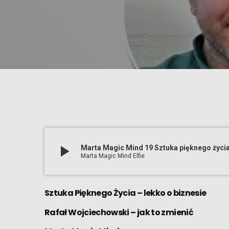
play_arrow
Marta Magic Mind 19 Sztuka pięknego życia
Marta Magic Mind Elfie
Sztuka Pięknego Życia – lekko o biznesie
Rafał Wojciechowski – jak to zmienić