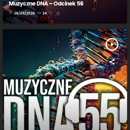
Muzyczne DNA – Odcinek 56
today
28/05/2026
24
play_arrow