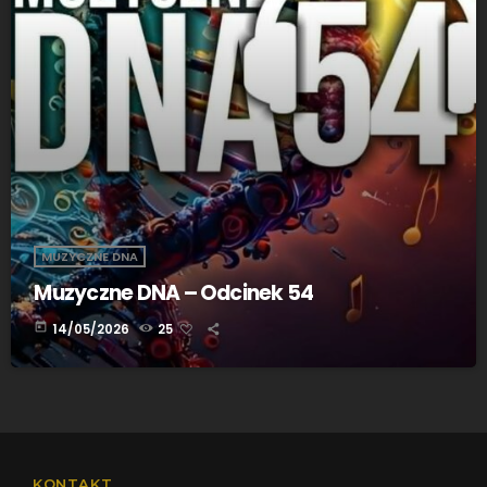
MUZYCZNE DNA
Muzyczne DNA – Odcinek 54
today
14/05/2026
25
KONTAKT