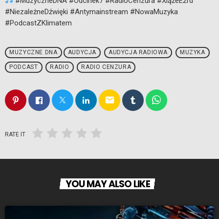
#MuzyczneDNA #Odcinek7 #RadioCenzura #XiążeE2rd
#NiezależneDźwięki #Antymainstream #NowaMuzyka
#PodcastZKlimatem
MUZYCZNE DNA
AUDYCJA
AUDYCJA RADIOWA
MUZYKA
PODCAST
RADIO
RADIO CENZURA
email
RATE IT
YOU MAY ALSO LIKE