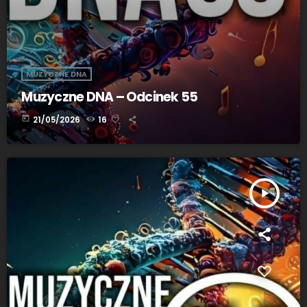
MUZYCZNE DNA
Muzyczne DNA – Odcinek 55
today
21/05/2026
16
play_arrow