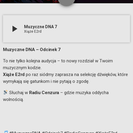
1
play_arrow
Muzyczne DNA 7
Xiąże E2rd
Muzyczne DNA – Odcinek 7
To nie tylko kolejna audycja – to nowy rozdział w Twoim
muzycznym kodzie.
Xiąże E2rd
po raz siódmy zaprasza na selekcję dźwięków, które
wymykają się gatunkom i nie pytają o zgodę.
Słuchaj w
Radiu Cenzura
– gdzie muzyka oddycha
wolnością.