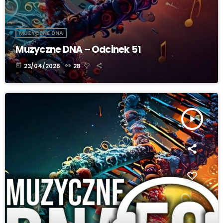
MUZYCZNE DNA
Muzyczne DNA – Odcinek 51
today
23/04/2026
28
play_arrow