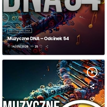
MUZYCZNE DNA
Muzyczne DNA – Odcinek 54
today
14/05/2026
25
play_arrow