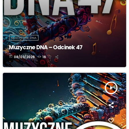
MUZYCZNE DNA
Muzyczne DNA – Odcinek 47
today
08/03/2026
16
play_arrow