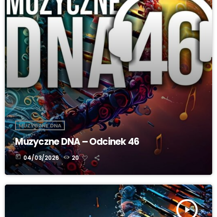
MUZYCZNE DNA
Muzyczne DNA – Odcinek 46
today
04/03/2026
20
play_arrow