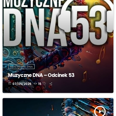
MUZYCZNE DNA
Muzyczne DNA – Odcinek 53
today
07/05/2026
15
play_arrow