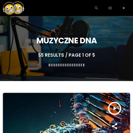
search
menu
play_arrow
MUZYCZNE DNA
55 RESULTS / PAGE 1 OF 5
play_arrow