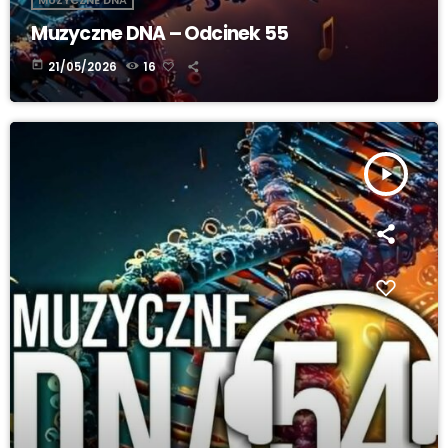
Muzyczne DNA – Odcinek 55
today
21/05/2026
16
play_arrow