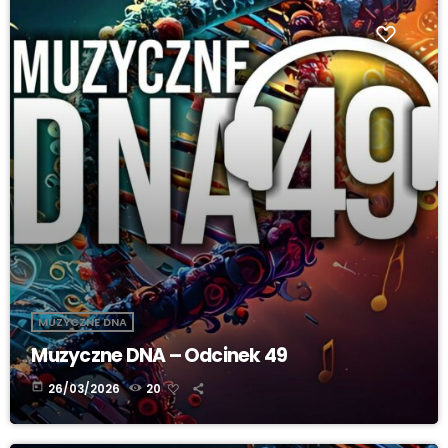
MUZYCZNE DNA
Muzyczne DNA – Odcinek 49
today
26/03/2026
20