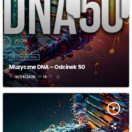
MUZYCZNE DNA
Muzyczne DNA – Odcinek 50
today
16/04/2026
19
play_arrow