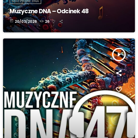
MUZYCZNE DNA
Muzyczne DNA – Odcinek 48
today
20/03/2026
26
play_arrow