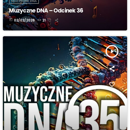
MUZYCZNE DNA
Muzyczne DNA – Odcinek 36
today
02/02/2026
21
play_arrow