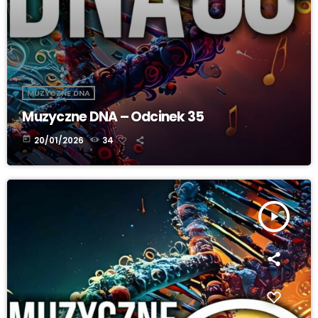
MUZYCZNE DNA
Muzyczne DNA – Odcinek 35
today
20/01/2026
34
play_arrow