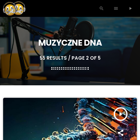
search
menu
play_arrow
MUZYCZNE DNA
55 RESULTS / PAGE 2 OF 5
play_arrow