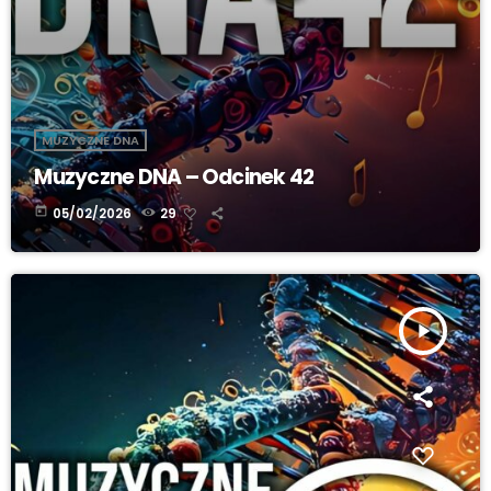
MUZYCZNE DNA
Muzyczne DNA – Odcinek 42
today
05/02/2026
29
play_arrow