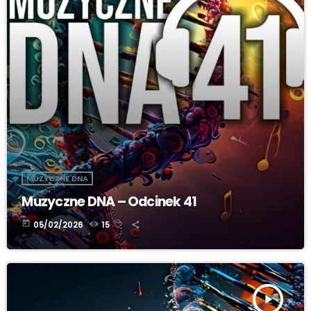
MUZYCZNE DNA
Muzyczne DNA – Odcinek 41
today
05/02/2026
15
play_arrow