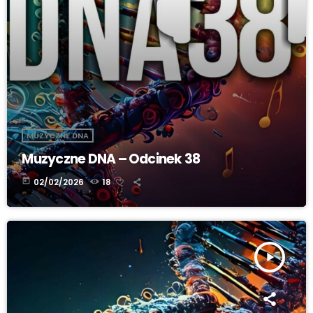
MUZYCZNE DNA
Muzyczne DNA – Odcinek 38
today
02/02/2026
18
play_arrow