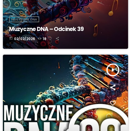
MUZYCZNE DNA
Muzyczne DNA – Odcinek 39
today
02/02/2026
18
play_arrow