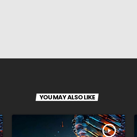
YOU MAY ALSO LIKE
play_arrow