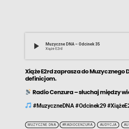
play_arrow
Muzyczne DNA – Odcinek 35
Xiąże E2rd
Xiąże E2rd zaprasza do Muzycznego 
definicjom.
Radio Cenzura – słuchaj między wi
#MuzyczneDNA #Odcinek29 #XiążeE2
MUZYCZNE DNA
#RADIOCENZURA
AUDYCJA
AU