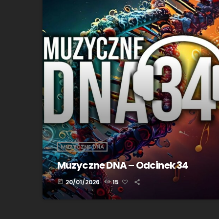
MUZYCZNE DNA
Muzyczne DNA – Odcinek 34
20/01/2026
15
today