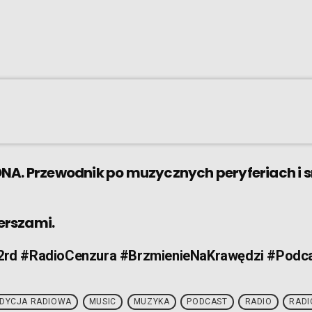
DNA. Przewodnik po muzycznych peryferiach i 
erszami.
rd #RadioCenzura #BrzmienieNaKrawędzi #Podc
DYCJA RADIOWA
MUSIC
MUZYKA
PODCAST
RADIO
RADI