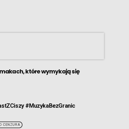
smakach, które wymykają się
astZCiszy #MuzykaBezGranic
O CENZURA