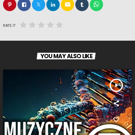
email
RATE IT
YOU MAY ALSO LIKE
play_arrow