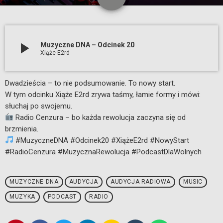
35
play_arrow
Muzyczne DNA – Odcinek 20
Xiąże E2rd
Dwadzieścia – to nie podsumowanie. To nowy start.
W tym odcinku Xiąże E2rd zrywa taśmy, łamie formy i mówi:
słuchaj po swojemu.
Radio Cenzura – bo każda rewolucja zaczyna się od
brzmienia.
#MuzyczneDNA #Odcinek20 #XiążeE2rd #NowyStart
#RadioCenzura #MuzycznaRewolucja #PodcastDlaWolnych
MUZYCZNE DNA
AUDYCJA
AUDYCJA RADIOWA
MUSIC
MUZYKA
PODCAST
RADIO