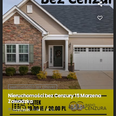
NIERUCHOMOŚCI BEZ CENZURY
Nieruchomości bez Cenzury 15 Marzena
Zawadzka
today
17/01/2025
14
11