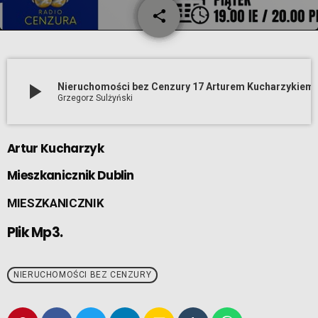
share
email
play_arrow
Nieruchomości bez Cenzury 17 Arturem Kucharzykiem
Grzegorz Sulżyński
Artur Kucharzyk
Mieszkanicznik Dublin
MIESZKANICZNIK
Plik Mp3.
NIERUCHOMOŚCI BEZ CENZURY