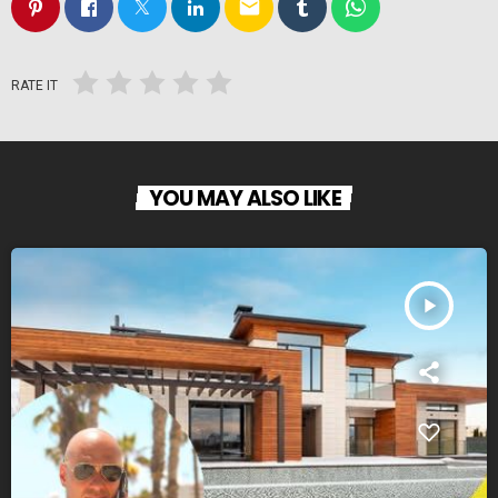
email
RATE IT
YOU MAY ALSO LIKE
play_arrow