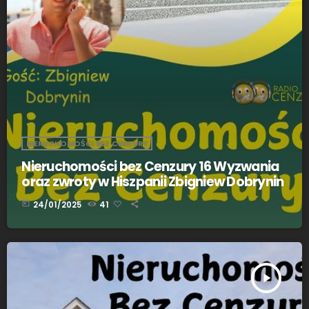
NIERUCHOMOŚCI BEZ CENZURY
Nieruchomości bez Cenzury 16 Wyzwania
oraz zwroty w Hiszpanii Zbigniew Dobrynin
today
24/01/2025
41
play_arrow