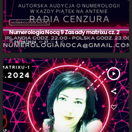
NUMEROLOGIA NOCĄ
Numerologia Nocą 9 Zasady matrixu cz. 2
today
09/08/2024
27
4
play_arrow