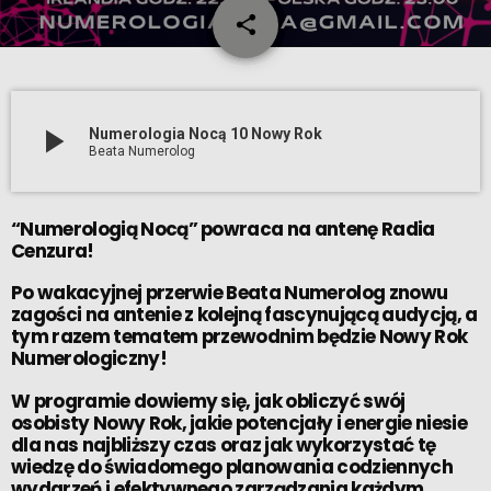
share
email
play_arrow
Numerologia Nocą 10 Nowy Rok
Beata Numerolog
“Numerologią Nocą” powraca na antenę Radia
Cenzura!
Po wakacyjnej przerwie Beata Numerolog znowu
zagości na antenie z kolejną fascynującą audycją, a
tym razem tematem przewodnim będzie Nowy Rok
Numerologiczny!
W programie dowiemy się, jak obliczyć swój
osobisty Nowy Rok, jakie potencjały i energie niesie
dla nas najbliższy czas oraz jak wykorzystać tę
wiedzę do świadomego planowania codziennych
wydarzeń i efektywnego zarządzania każdym