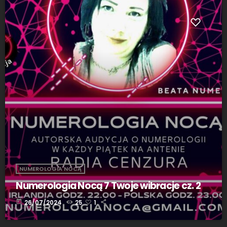
NUMEROLOGIA NOCĄ
Numerologia Nocą 7 Twoje wibracje cz. 2
today
26/07/2024
25
1