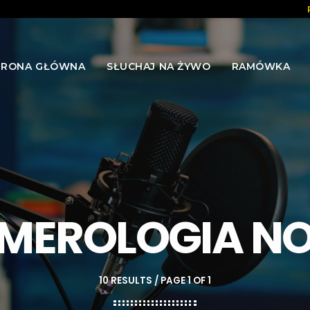
TRONA GŁÓWNA
SŁUCHAJ NA ŻYWO
RAMÓWKA
MEROLOGIA N
10 RESULTS / PAGE 1 OF 1