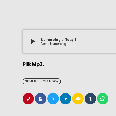
play_arrow
Numerologia Nocą 1
Beata Numerolog
Plik Mp3.
NUMEROLOGIA NOCĄ
email