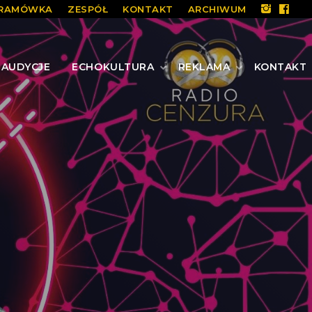
RAMÓWKA
ZESPÓŁ
KONTAKT
ARCHIWUM
AUDYCJE
ECHOKULTURA
REKLAMA
KONTAKT