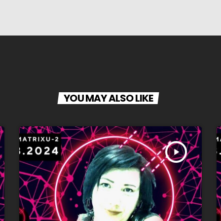
YOU MAY ALSO LIKE
play_arrow