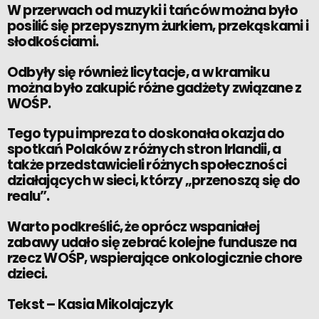
W przerwach od muzyki i tańców można było
posilić się przepysznym żurkiem, przekąskami i
słodkościami.
Odbyły się również licytacje, a w kramiku
można było zakupić różne gadżety związane z
WOŚP.
Tego typu impreza to doskonała okazja do
spotkań Polaków z różnych stron Irlandii, a
także przedstawicieli różnych społeczności
działających w sieci, którzy „przenoszą się do
realu”.
Warto podkreślić, że oprócz wspaniałej
zabawy udało się zebrać kolejne fundusze na
rzecz WOŚP, wspierające onkologicznie chore
dzieci.
Tekst –
Kasia Mikolajczyk