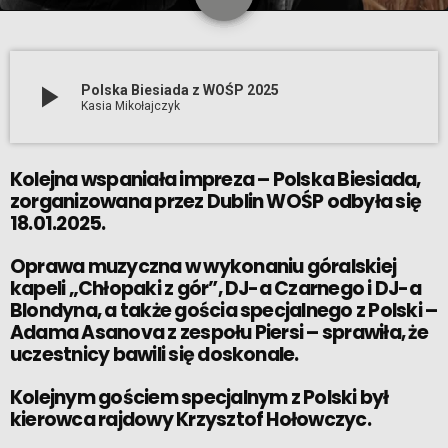
play_arrow
Polska Biesiada z WOŚP 2025
Kasia Mikołajczyk
Kolejna wspaniała impreza – Polska Biesiada,
zorganizowana przez
Dublin WOŚP
odbyła się
18.01.2025.
Oprawa muzyczna w wykonaniu góralskiej
kapeli „Chłopaki z gór”, DJ-a Czarnego i DJ-a
Blondyna, a także gościa specjalnego z Polski –
Adama Asanova z zespołu Piersi – sprawiła, że
uczestnicy bawili się doskonale.
Kolejnym gościem specjalnym z Polski był
kierowca rajdowy
Krzysztof Hołowczyc
.