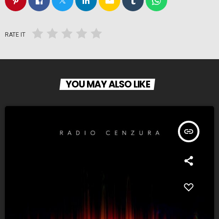
email
RATE IT
YOU MAY ALSO LIKE
insert_link