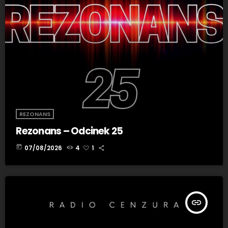
REZONANS
Rezonans – Odcinek 25
today
07/08/2026
4
1
insert_link