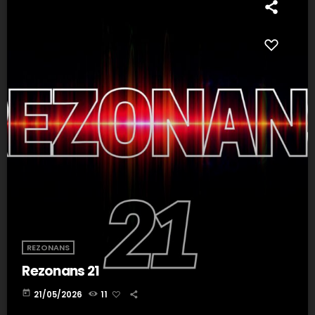
REZONANS
Rezonans 21
today
21/05/2026
11