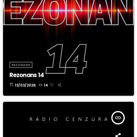
REZONANS
Rezonans 14
today
13/03/2026
14
insert_link