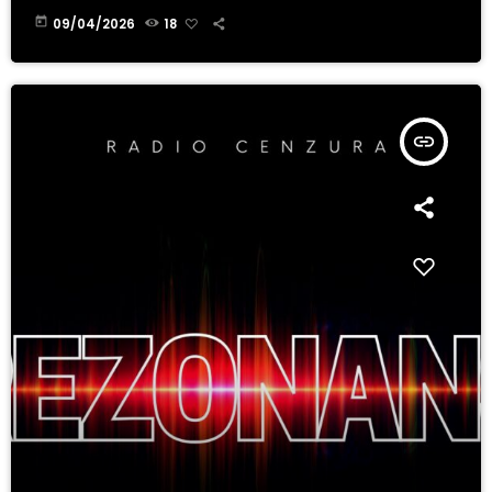
today
09/04/2026
18
insert_link