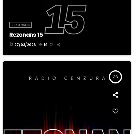
REZONANS
Rezonans 15
today
27/03/2026
19
insert_link