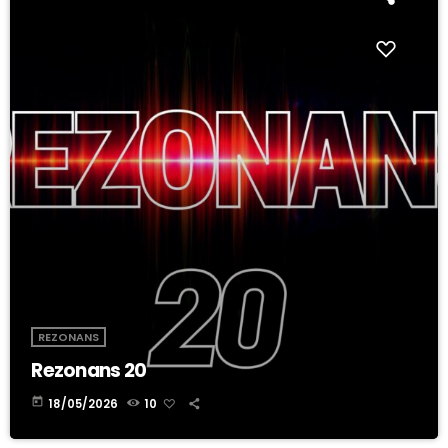
REZONANS
Rezonans 20
today
18/05/2026
10