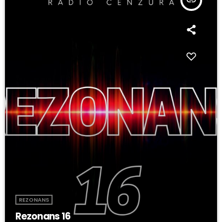
insert_link
REZONANS
Rezonans 16