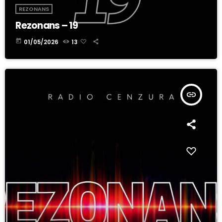
REZONANS
Rezonans – 19
today
01/05/2026
13
insert_link