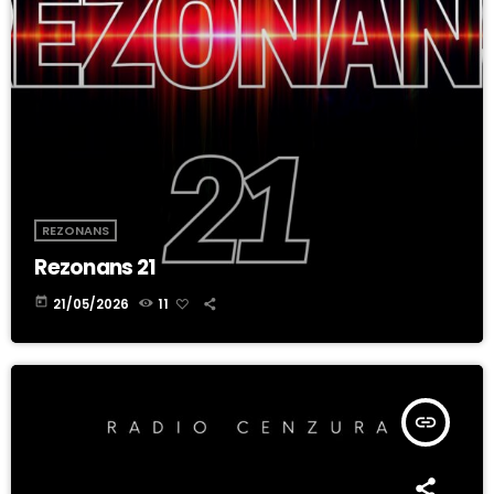
REZONANS
Rezonans 21
today
21/05/2026
11
insert_link