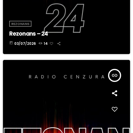
REZONANS
Rezonans – 24
today
03/07/2026
14
insert_link