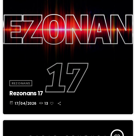
REZONANS
Rezonans 17
today
17/04/2026
13