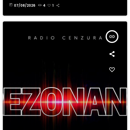
today
07/08/2026
4
1
insert_link