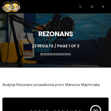
search
menu
play_arrow
REZONANS
23 RESULTS / PAGE 1 OF 2
Audycja Rezonans prowadzona przez Mariusza Majchrzaka
insert_link