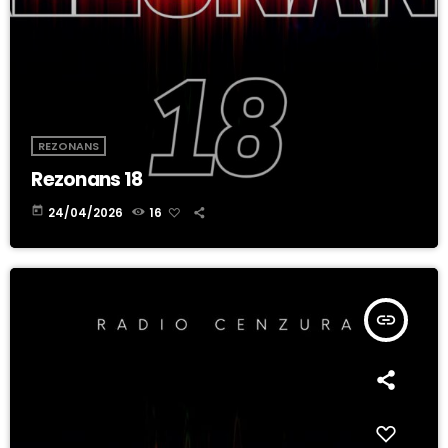
REZONANS
Rezonans 18
today
24/04/2026
16
insert_link