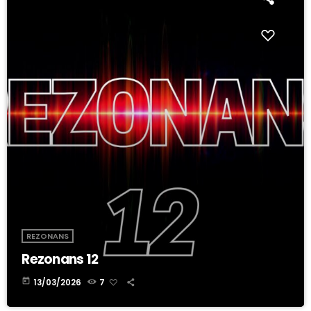
REZONANS
Rezonans 12
today
13/03/2026
7