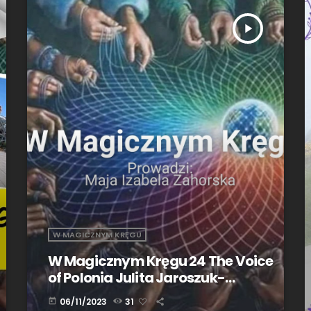
play_arrow
W MAGICZNYM KRĘGU
W Magicznym Kręgu 24 The Voice
of Polonia Julita Jaroszuk-
Narkowicz
06/11/2023
31
today