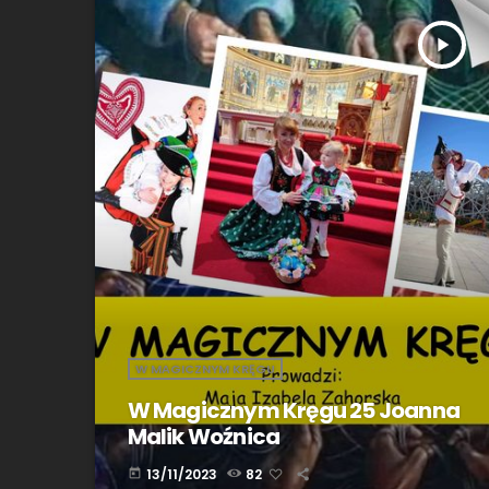
play_arrow
W MAGICZNYM KRĘGU
W Magicznym Kręgu 25 Joanna
Malik Woźnica
13/11/2023
82
today