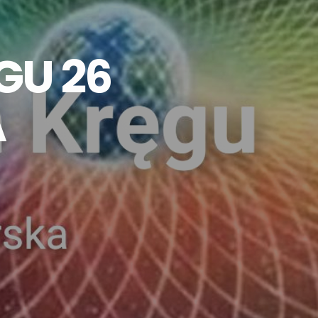
GU 26
A