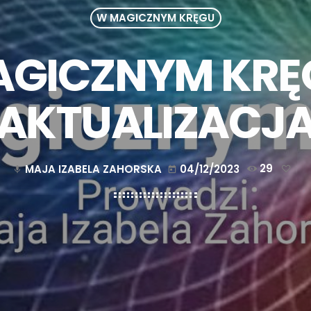
W MAGICZNYM KRĘGU
GICZNYM KRĘ
AKTUALIZACJ
MAJA IZABELA ZAHORSKA
04/12/2023
29
mic
today