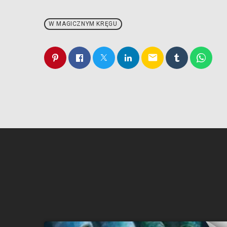
W MAGICZNYM KRĘGU
email