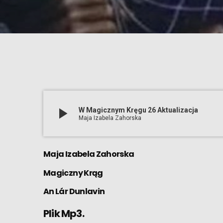
play_arrow
W Magicznym Kręgu 26 Aktualizacja
Maja Izabela Zahorska
Maja Izabela Zahorska
Magiczny Krąg
An Lár Dunlavin
Plik Mp3.