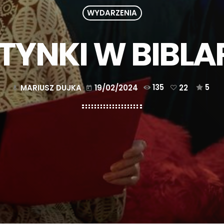
WYDARZENIA
YNKI W BIBLA
MARIUSZ DUJKA
19/02/2024
135
22
5
mic
today