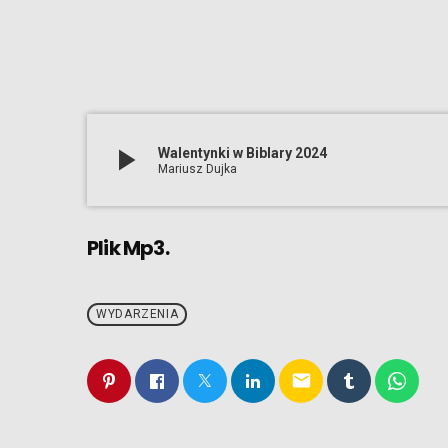
play_arrow
Walentynki w Biblary 2024
Mariusz Dujka
Plik Mp3.
WYDARZENIA
email