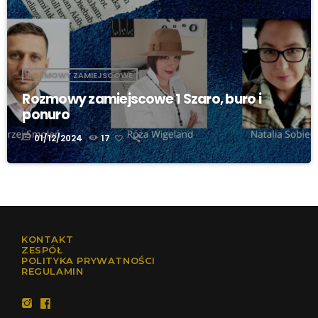
ROZMOWY ZAMIEJSCOWE
Rozmowy zamiejscowe 1 Szaro, buro i
ponuro
today
01/12/2024
17
KONTAKT
ZESPÓŁ
POLITYKA PRYWATNOŚCI
REGULAMIN