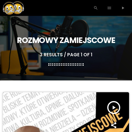
search
menu
play_arrow
ROZMOWY ZAMIEJSCOWE
3 RESULTS / PAGE 1 OF 1
play_arrow