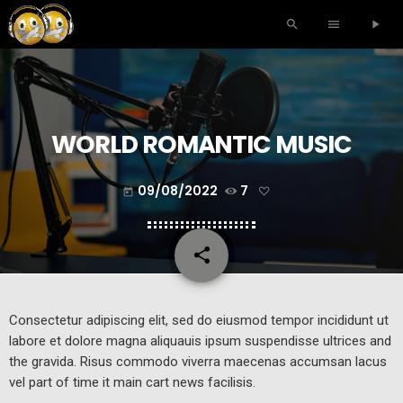
search
menu
play_arrow
WORLD ROMANTIC MUSIC
09/08/2022
7
today
share
email
Consectetur adipiscing elit, sed do eiusmod tempor incididunt ut
labore et dolore magna aliquauis ipsum suspendisse ultrices and
the gravida. Risus commodo viverra maecenas accumsan lacus
vel part of time it main cart news facilisis.