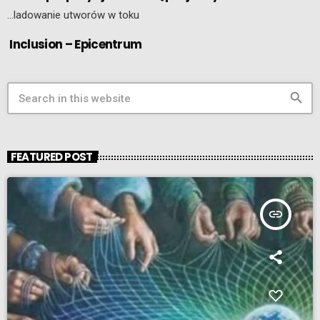
…ladowanie utworów w toku
Inclusion – Epicentrum
search
FEATURED POST
insert_link