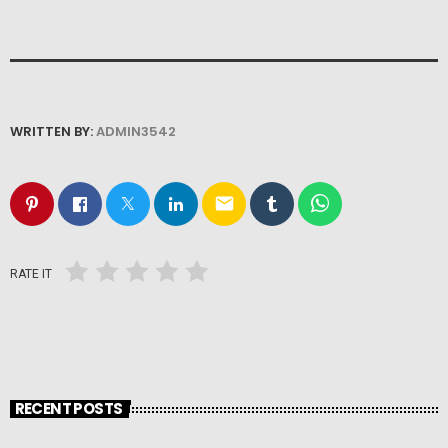
WRITTEN BY:
ADMIN3542
email
RATE IT
RECENT POSTS