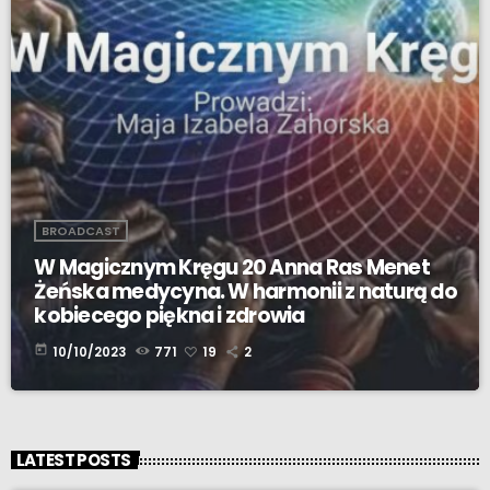
BROADCAST
W Magicznym Kręgu 20 Anna Ras Menet
Żeńska medycyna. W harmonii z naturą do
kobiecego piękna i zdrowia
today
10/10/2023
771
19
2
LATEST POSTS