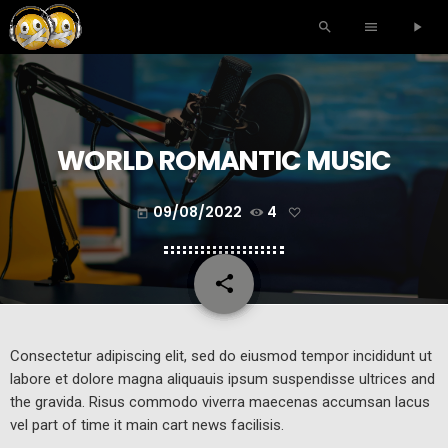
search
menu
play_arrow
WORLD ROMANTIC MUSIC
09/08/2022
4
today
share
email
Consectetur adipiscing elit, sed do eiusmod tempor incididunt ut
labore et dolore magna aliquauis ipsum suspendisse ultrices and
the gravida. Risus commodo viverra maecenas accumsan lacus
vel part of time it main cart news facilisis.