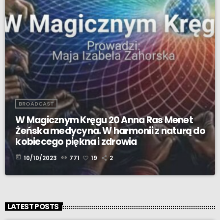
BROADCAST
W Magicznym Kręgu 20 Anna Ras Menet
Żeńska medycyna. W harmonii z naturą do
kobiecego piękna i zdrowia
today
10/10/2023
771
19
2
LATEST POSTS