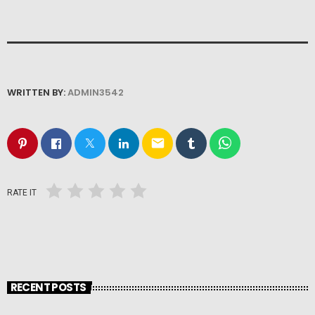
WRITTEN BY:
ADMIN3542
email
RATE IT
RECENT POSTS