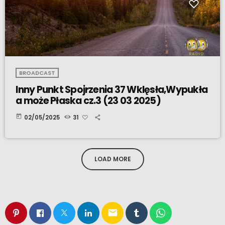
BROADCAST
Inny Punkt Spojrzenia 37 Wklęsła,Wypukła
a może Płaska cz.3 (23 03 2025)
today
02/05/2025
31
LOAD MORE
email