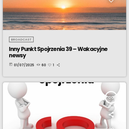
BROADCAST
Inny Punkt Spojrzenia 39 – Wakacyjne
newsy
today
01/07/2025
60
1
insert_link