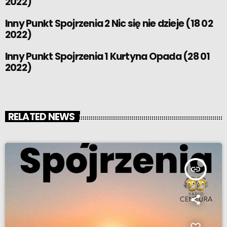
2022)
Inny Punkt Spojrzenia 2 Nic się nie dzieje (18 02
2022)
Inny Punkt Spojrzenia 1 Kurtyna Opada (28 01
2022)
RELATED NEWS
insert_link