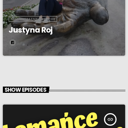
ADMINISTRATIVE DIRECTOR
Justyna Roj
SHOW EPISODES
insert_link