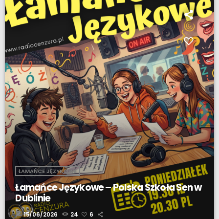
ŁAMAŃCE JĘZYKOWE
Łamańce Językowe – Polska Szkoła Sen w
Dublinie
today
15/06/2026
24
6