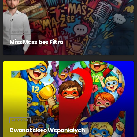
AUDYCJA
Misz Masz bez Filtra
AUDYCJA
Dwanaścioro Wspaniałych