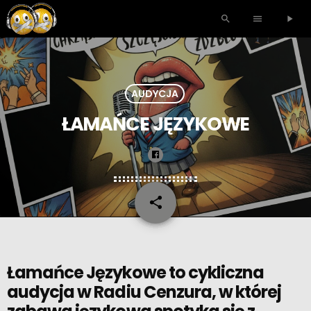
search
menu
play_arrow
AUDYCJA
ŁAMAŃCE JĘZYKOWE
share
email
Łamańce Językowe to cykliczna
audycja w Radiu Cenzura, w której