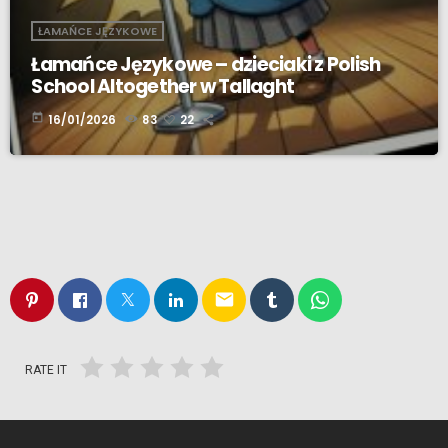
ŁAMAŃCE JĘZYKOWE
Łamańce Językowe – dzieciaki z Polish
School Altogether w Tallaght
today
16/01/2026
83
22
email
RATE IT