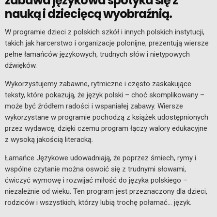
zabawa językowa spotyka się z
nauką i dziecięcą wyobraźnią.
W programie dzieci z polskich szkół i innych polskich instytucji,
takich jak harcerstwo i organizacje polonijne, prezentują wiersze
pełne łamańców językowych, trudnych słów i nietypowych
dźwięków.
Wykorzystujemy zabawne, rytmiczne i często zaskakujące
teksty, które pokazują, że język polski – choć skomplikowany –
może być źródłem radości i wspaniałej zabawy. Wiersze
wykorzystane w programie pochodzą z książek udostępnionych
przez wydawcę, dzięki czemu program łączy walory edukacyjne
z wysoką jakością literacką.
Łamańce Językowe udowadniają, że poprzez śmiech, rymy i
wspólne czytanie można oswoić się z trudnymi słowami,
ćwiczyć wymowę i rozwijać miłość do języka polskiego –
niezależnie od wieku. Ten program jest przeznaczony dla dzieci,
rodziców i wszystkich, którzy lubią trochę połamać… język.