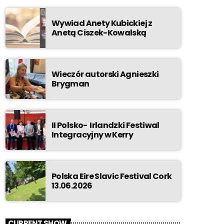
Wywiad Anety Kubickiej z
Anetą Ciszek-Kowalską
Wieczór autorski Agnieszki
Brygman
II Polsko- Irlandzki Festiwal
Integracyjny w Kerry
Polska Eire Slavic Festival Cork
13.06.2026
CURRENT SHOW