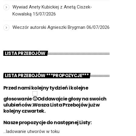
Wywiad Anety Kubickiej z Anetą Ciszek-
Kowalską
15/07/2026
Wieczór autorski Agnieszki Brygman
06/07/2026
LISTA PRZEBOJÓW
LISTA PRZEBOJÓW ***PROPOZYCJE***
Przed nami kolejny tydzień i kolejne
głosowanie
Oddawajcie głosy na swoich
ulubieńców.Wasza Lista Przebojów już w
kolejny czwartek.
Nasze propozycje do następnej Listy:
…ladowanie utworów w toku