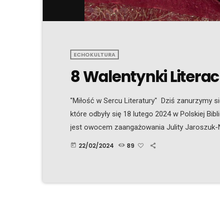
ECHOKULTURA
8 Walentynki Literac
"Miłość w Sercu Literatury" Dziś zanurzymy si
które odbyły się 18 lutego 2024 w Polskiej Bibl
jest owocem zaangażowania Julity Jaroszuk-Na
wsparciu , Kate Rajba-Godeanu, Łukasz Pietru
22/02/2024
89
today
Irlandia, Nasza Gazeta w Irlandii, Pepe Tv. T
literatury, poezji i sztuki słowa. Sala została […