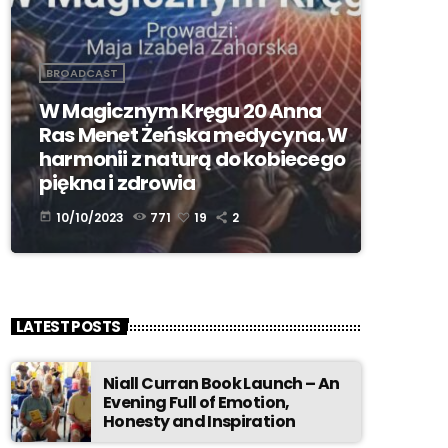
BROADCAST
W Magicznym Kręgu 20 Anna
Ras Menet Żeńska medycyna. W
harmonii z naturą do kobiecego
piękna i zdrowia
10/10/2023
771
19
2
today
LATEST POSTS
Niall Curran Book Launch – An
Evening Full of Emotion,
Honesty and Inspiration