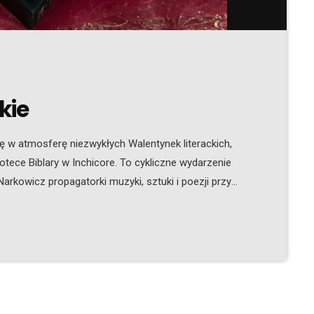
kie
ę w atmosferę niezwykłych Walentynek literackich,
iotece Biblary w Inchicore. To cykliczne wydarzenie
rkowicz propagatorki muzyki, sztuki i poezji przy
ch oraz patronów medialnych Radio Cenzura, Hello
o wyjątkowe spotkanie jest dedykowane miłośnikom
]