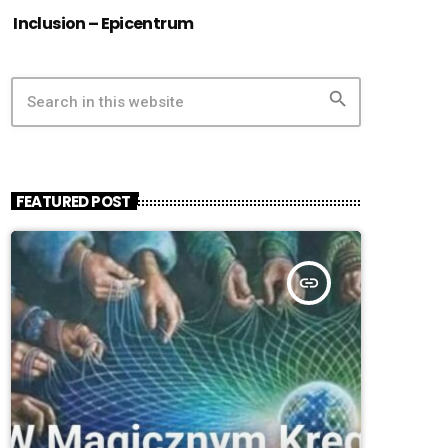
Inclusion – Epicentrum
search
FEATURED POST
insert_link