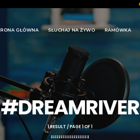
TRONA GŁÓWNA
SŁUCHAJ NA ŻYWO
RAMÓWKA
#DREAMRIVER
1 RESULT / PAGE 1 OF 1