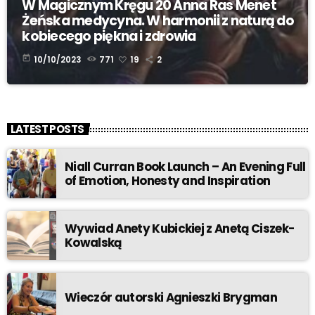
W Magicznym Kręgu 20 Anna Ras Menet
Żeńska medycyna. W harmonii z naturą do
kobiecego piękna i zdrowia
today
10/10/2023
771
19
2
LATEST POSTS
Niall Curran Book Launch – An Evening Full
of Emotion, Honesty and Inspiration
Wywiad Anety Kubickiej z Anetą Ciszek-
Kowalską
Wieczór autorski Agnieszki Brygman