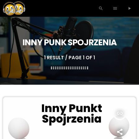
search
menu
play_arrow
INNY PUNK SPOJRZENIA
1 RESULT / PAGE 1 OF 1
insert_link