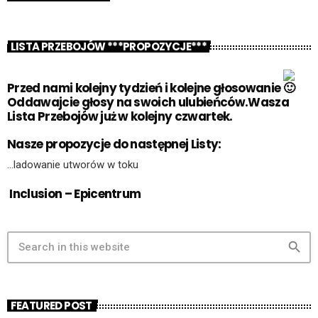
LISTA PRZEBOJÓW ***PROPOZYCJE***
Przed nami kolejny tydzień i kolejne głosowanie
Oddawajcie głosy na swoich ulubieńców.Wasza
Lista Przebojów już w kolejny czwartek.
Nasze propozycje do następnej Listy:
…ladowanie utworów w toku
Inclusion – Epicentrum
search
FEATURED POST