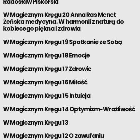
Radosław Piskorski
W Magicznym Kręgu 20 Anna Ras Menet
Żeńska medycyna. W harmonii z naturą do
kobiecego piękna i zdrowia
W Magicznym Kręgu 19 Spotkanie ze Sobą
W Magicznym Kręgu 18 Emocje
W Magicznym Kręgu 17 Zdrowie
W Magicznym Kręgu 16 Miłość
W Magicznym Kręgu 15 Intuicja
W Magicznym Kręgu 14 Optymizm-Wrażliwość
W Magicznym Kręgu 13
W Magicznym Kręgu 12 O zawufaniu