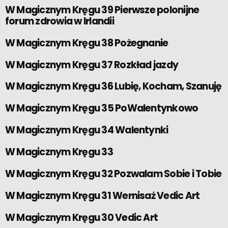
W Magicznym Kręgu 39 Pierwsze polonijne
forum zdrowia w Irlandii
W Magicznym Kręgu 38 Pożegnanie
W Magicznym Kręgu 37 Rozkład jazdy
W Magicznym Kręgu 36 Lubię, Kocham, Szanuję
W Magicznym Kręgu 35 PoWalentynkowo
W Magicznym Kręgu 34 Walentynki
W Magicznym Kręgu 33
W Magicznym Kręgu 32 Pozwalam Sobie i Tobie
W Magicznym Kręgu 31 Wernisaż Vedic Art
W Magicznym Kręgu 30 Vedic Art