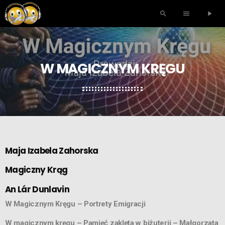
search
menu
play_arrow
W MAGICZNYM KRĘGU
Maja Izabela Zahorska
Magiczny Krąg
An Lár Dunlavin
W Magicznym Kręgu – Portrety Emigracji
W magicznym kręgu – Pamięć zaklęta w biżuterii – Małgorzata