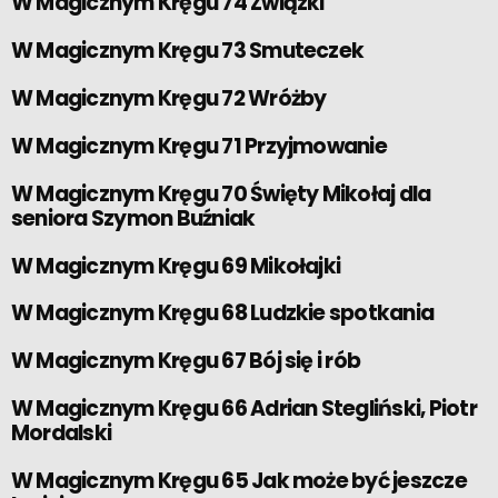
W Magicznym Kręgu 74 Związki
W Magicznym Kręgu 73 Smuteczek
W Magicznym Kręgu 72 Wróżby
W Magicznym Kręgu 71 Przyjmowanie
W Magicznym Kręgu 70 Święty Mikołaj dla
seniora Szymon Buźniak
W Magicznym Kręgu 69 Mikołajki
W Magicznym Kręgu 68 Ludzkie spotkania
W Magicznym Kręgu 67 Bój się i rób
W Magicznym Kręgu 66 Adrian Stegliński, Piotr
Mordalski
W Magicznym Kręgu 65 Jak może być jeszcze