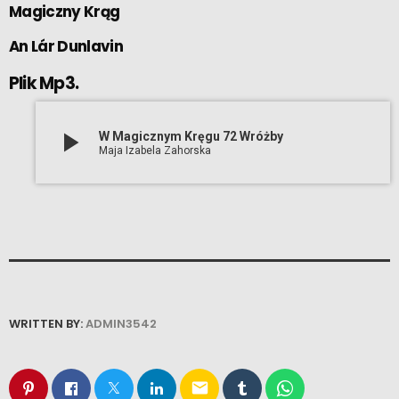
Magiczny Krąg
An Lár Dunlavin
Plik Mp3.
play_arrow
W Magicznym Kręgu 72 Wróżby
Maja Izabela Zahorska
WRITTEN BY:
ADMIN3542
email