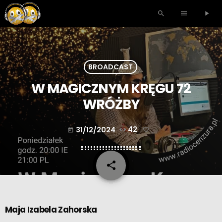
search
menu
play_arrow
BROADCAST
W MAGICZNYM KRĘGU 72
WRÓŻBY
31/12/2024
42
today
share
email
Maja Izabela Zahorska