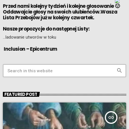
Przed nami kolejny tydzień i kolejne głosowanie
Oddawajcie głosy na swoich ulubieńców.Wasza
Lista Przebojów już w kolejny czwartek.
Nasze propozycje do następnej Listy:
…ladowanie utworów w toku
Inclusion – Epicentrum
search
FEATURED POST
insert_link