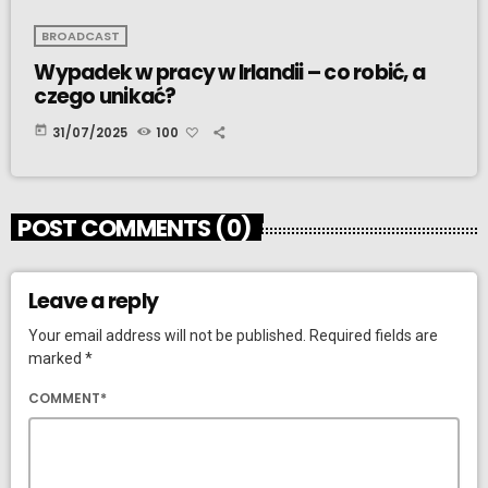
BROADCAST
Wypadek w pracy w Irlandii – co robić, a
czego unikać?
today
31/07/2025
100
POST COMMENTS (0)
Leave a reply
Your email address will not be published. Required fields are
marked *
COMMENT*