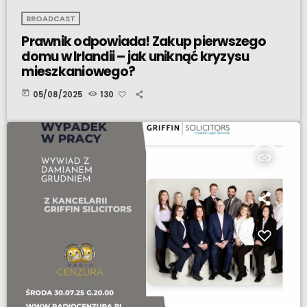
BROADCAST
Prawnik odpowiada! Zakup pierwszego
domu w Irlandii – jak uniknąć kryzysu
mieszkaniowego?
today
05/08/2025
130
insert_link