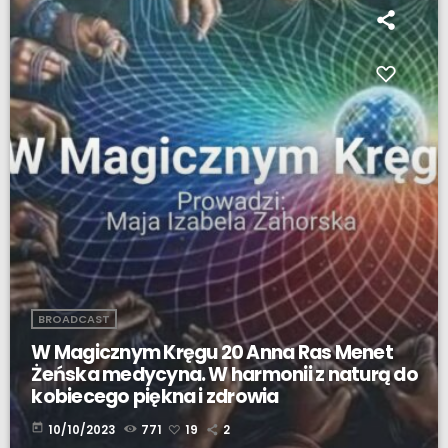
BROADCAST
W Magicznym Kręgu 20 Anna Ras Menet
Żeńska medycyna. W harmonii z naturą do
kobiecego piękna i zdrowia
today
10/10/2023
771
19
2